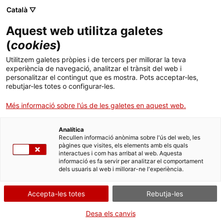
Menú
Cerc
. Obre en una nova finestra.
Català ▽
Aquest web utilitza galetes
ACCIÓ - Agència per al creixement de les empreses
ACCIÓ - Agència per al creixement de les empreses
Cercador
(
cookies
)
Inici
Un consorci català crea un sistema per
Utilitzem galetes pròpies i de tercers per millorar la teva
verificar l’origen de l’oli d’oliva i detectar
experiència de navegació, analitzar el trànsit del web i
Ajuts i serveis
personalitzar el contingut que es mostra. Pots acceptar-les,
possibles adulteracions
rebutjar-les totes o configurar-les.
Països
Més informació sobre l'ús de les galetes en aquest web.
Es tracta d’una de les línies d’investigació que lidera la FCAC com a
Serveis d'internacionalització
Serveis d'innovació
Sectors
part d’un projecte de la Comunitat RIS3CAT INNOÀPAT impulsada
per ACCIÓ i que ha analitzat 400 mostres de diferents tipus d’oli
Analítica
Convocatòries d'ajuts obertes
Últimes notícies
Recullen informació anònima sobre l'ús del web, les
d’oliva mitjançant tecnologies com la ressonància magnètica per
Activitats
pàgines que visites, els elements amb els quals
comprovar la composició del producte i sistematitzar-ne
interactues i com has arribat al web. Aquesta
Properes activitats
l’autentificació
informació es fa servir per analitzar el comportament
ACCIÓ
dels usuaris al web i millorar-ne l'experiència.
ALIMENTACIÓ
. Obre en una nova finestra.
07/03/2021
11:00
Contacte
Accepta-les totes
Rebutja-les
ca
Desa els canvis