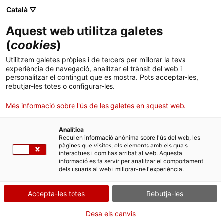
Menú
Cerc
. Obre en una nova finestra.
Català ▽
Aquest web utilitza galetes
ACCIÓ - Agència per al creixement de les empreses
ACCIÓ - Agència per al creixement de les empreses
Cercador
(
cookies
)
Inici
El Govern treballa amb més de 450 projectes
Utilitzem galetes pròpies i de tercers per millorar la teva
d’inversió estrangera, la xifra més elevada de
experiència de navegació, analitzar el trànsit del web i
Ajuts i serveis
personalitzar el contingut que es mostra. Pots acceptar-les,
la sèrie històrica
rebutjar-les totes o configurar-les.
Països
Més informació sobre l'ús de les galetes en aquest web.
Aquesta cartera de projectes amb els quals treballa ACCIÓ
Serveis d'internacionalització
Serveis d'innovació
Sectors
suposaria una inversió potencial de gairebé 14.000 milions
d’euros i la creació de més de 50.000 llocs de treball
Analítica
Convocatòries d'ajuts obertes
Últimes notícies
Recullen informació anònima sobre l'ús del web, les
Activitats
pàgines que visites, els elements amb els quals
08/06/2021
04:00
interactues i com has arribat al web. Aquesta
Properes activitats
informació es fa servir per analitzar el comportament
ACCIÓ
dels usuaris al web i millorar-ne l'experiència.
. Obre en una nova finestra.
Contacte
Accepta-les totes
Rebutja-les
ca
Desa els canvis