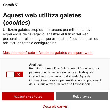
Menú
Cerc
. Obre en una nova finestra.
Català ▽
Aquest web utilitza galetes
ACCIÓ - Agència per al creixement de les empreses
ACCIÓ - Agència per al creixement de les empreses
Cercador
(
cookies
)
Inici
Catalunya és el segon territori de la Unió
Utilitzem galetes pròpies i de tercers per millorar la teva
Europea amb més presència de dones en
experiència de navegació, analitzar el trànsit del web i
Ajuts i serveis
personalitzar el contingut que es mostra. Pots acceptar-les,
equips fundadors de startups
rebutjar-les totes o configurar-les.
Països
Més informació sobre l'ús de les galetes en aquest web.
Segons dades d’ACCIÓ, les dones són presents en gairebé un 20 %
Serveis d'internacionalització
Serveis d'innovació
Sectors
dels equips fundadors de startups catalanes
Analítica
Convocatòries d'ajuts obertes
Últimes notícies
Recullen informació anònima sobre l'ús del web, les
08/03/2022
02:30
Activitats
pàgines que visites, els elements amb els quals
interactues i com has arribat al web. Aquesta
Properes activitats
informació es fa servir per analitzar el comportament
ACCIÓ
dels usuaris al web i millorar-ne l'experiència.
. Obre en una nova finestra.
Contacte
Accepta-les totes
Rebutja-les
ca
Desa els canvis