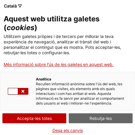
Menú
Cerc
. Obre en una nova finestra.
Català ▽
Aquest web utilitza galetes
ACCIÓ - Agència per al creixement de les empreses
ACCIÓ - Agència per al creixement de les empreses
Cercador
(
cookies
)
Inici
L’empresa catalana Gotex inverteix 5 MEUR i
Utilitzem galetes pròpies i de tercers per millorar la teva
crea 40 nous llocs de treball per obrir una
experiència de navegació, analitzar el trànsit del web i
Ajuts i serveis
personalitzar el contingut que es mostra. Pots acceptar-les,
nova fàbrica i un centre de R+D a Catalunya
rebutjar-les totes o configurar-les.
Països
Més informació sobre l'ús de les galetes en aquest web.
El secretari d’Empresa i Competitivitat, Albert Castellanos i
Serveis d'internacionalització
Serveis d'innovació
Sectors
Maduell, ha inaugurat aquest dimarts les noves instal·lacions de
13.000 m2 a Lliçà d’Amunt, que produiran fils i teixits industrials
Analítica
Convocatòries d'ajuts obertes
Últimes notícies
Recullen informació anònima sobre l'ús del web, les
per a sectors com les telecomunicacions i les infraestructures
Activitats
pàgines que visites, els elements amb els quals
interactues i com has arribat al web. Aquesta
Properes activitats
AUTOMOCIÓ, MOTO I MOBILITAT LLEUGERA
informació es fa servir per analitzar el comportament
ACCIÓ
MAQUINÀRIA I BÉNS D'EQUIP
dels usuaris al web i millorar-ne l'experiència.
19/07/2022
04:00
. Obre en una nova finestra.
Contacte
Accepta-les totes
Rebutja-les
ca
Desa els canvis