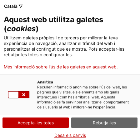
Menú
Cerc
. Obre en una nova finestra.
Català ▽
Aquest web utilitza galetes
ACCIÓ - Agència per al creixement de les empreses
ACCIÓ - Agència per al creixement de les empreses
Cercador
(
cookies
)
Inici
L’empresa tecnològica francesa Papernest
Utilitzem galetes pròpies i de tercers per millorar la teva
obre noves oficines a Barcelona i anuncia la
experiència de navegació, analitzar el trànsit del web i
Ajuts i serveis
personalitzar el contingut que es mostra. Pots acceptar-les,
creació de fins a 300 nous llocs de treball
rebutjar-les totes o configurar-les.
Països
Més informació sobre l'ús de les galetes en aquest web.
La companyia, que es va establir a la capital catalana el 2018 i on
Serveis d'internacionalització
Serveis d'innovació
Sectors
ha creat fins ara 700 llocs de treball, consolida així la seu de
Barcelona com la més important del grup i el seu principal hub
Analítica
Convocatòries d'ajuts obertes
Últimes notícies
Recullen informació anònima sobre l'ús del web, les
estratègic a Europa
Activitats
pàgines que visites, els elements amb els quals
interactues i com has arribat al web. Aquesta
Properes activitats
FRANÇA
TIC I TRANSFORMACIÓ DIGITAL
informació es fa servir per analitzar el comportament
ACCIÓ
21/09/2022
11:59
dels usuaris al web i millorar-ne l'experiència.
. Obre en una nova finestra.
Contacte
Accepta-les totes
Rebutja-les
ca
Desa els canvis