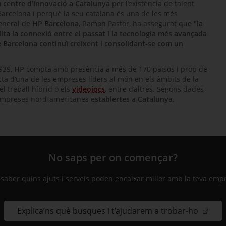
 centre d’innovació a Catalunya
per l’existència de talent
 Barcelona i perquè la seu catalana és una de les més
general de
HP Barcelona
, Ramon Pastor, ha assegurat que "
la
lita la connexió entre el passat i la tecnologia més avançada
 Barcelona continuï creixent i consolidant-se com un
1939,
HP
compta amb presència a més de 170 països i prop de
acta d’una de les empreses líders al món en els àmbits de la
el treball híbrid o els
videojocs
, entre d’altres. Segons dades
 d’empreses nord-americanes
establertes a Catalunya
.
No saps per on començar?
 saber quins ajuts i serveis poden encaixar millor amb la teva emp
Explica’ns què busques i t’ajudarem a trobar-ho