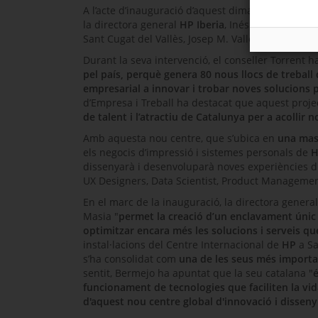
A l’acte d’inauguració d’aquest dimarts hi han par
la directora general
HP
Iberia
,
Inés Bermejo
; el d
Sant Cugat del Vallès, Josep M. Vallès, entre d’altr
Durant la seva intervenció, el conseller Torrent 
pel país, perquè genera 80 nous llocs de treball d
empresarial a innovar i trobar noves solucions 
d’Empresa i Treball ha destacat que aquest proje
de talent i l’atractiu de Catalunya per a acollir 
Amb aquesta nou centre, que s’ubica en
una mas
els negocis d’impressió i sistemes personals de
H
dissenyarà i desenvoluparà noves experiències di
UX Designers, Data Scientist, Product Manageme
En el marc de la inauguració, la directora genera
Masia "
permet la creació d’un enclavament únic 
optimitzar encara més les solucions i serveis 
instal·lacions del Centre Internacional de
HP
a Sa
s’ha consolidat com
una de les seus més importan
sentit,
Bermejo
ha apuntat que la seu catalana "
funcionament de tecnologies que faciliten la vid
d'aquest nou centre global d'innovació i disseny