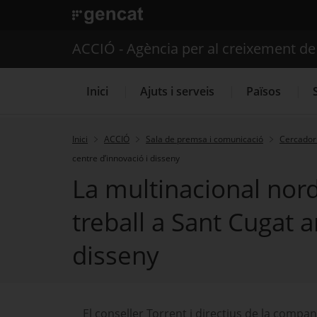
. Obre en una nova finestra.
ACCIÓ - Agència per al creixement d
Inici
Ajuts i serveis
Països
Inici
ACCIÓ
Sala de premsa i comunicació
Cercador 
centre d’innovació i disseny
Serveis d'internacionalització
La multinacional nord
treball a Sant Cugat 
disseny
El conseller Torrent i directius de la comp