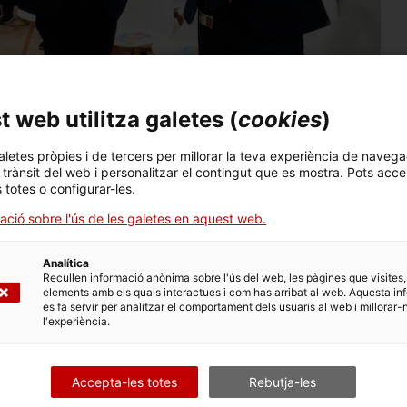
 web utilitza galetes (
cookies
)
aletes pròpies i de tercers per millorar la teva experiència de navega
l trànsit del web i personalitzar el contingut que es mostra. Pots acce
s totes o configurar-les.
mpanyia ha comptat amb un ajut de 200.000 d’ACCIÓ en el
ació sobre l'ús de les galetes en aquest web.
Sant Cugat, ha ubicat les noves instal·lacions a Catalunya
isseny i el poder d’atracció de Barcelona" i perquè la seu
Analítica
a companyia al món"
.
Recullen informació anònima sobre l'ús del web, les pàgines que visites,
elements amb els quals interactues i com has arribat al web. Aquesta in
ha inaugurat aquest dimarts un
nou centre d’innovació i
es fa servir per analitzar el comportament dels usuaris al web i millorar-
), un projecte que suposarà la creació de fins a 80 nous llocs
l'experiència.
 la companyia anomena La
Masia HP
Experience Design Center
,
als
en l’àmbit de la impressió. Per aquest projecte l’empresa
 la competitivitat de l’empresa del Departament d’Empresa i
Accepta-les totes
Rebutja-les
’ajuts d’Alt Impacte
.