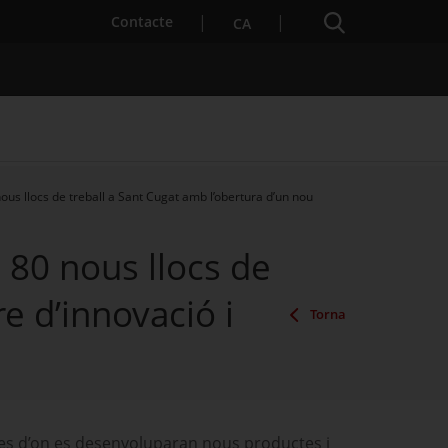
Cercador
. Obre en una nova finestra.
Contacte
CA
us llocs de treball a Sant Cugat amb l’obertura d’un nou
es notícies
Properes activitats
 80 nous llocs de
e d’innovació i
Torna
 des d’on es desenvoluparan nous productes i