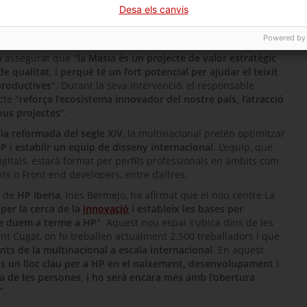
Desa els canvis
ticipat el conseller d’Empresa i Treball, Roger Torrent i Ramió;
irector general d’
HP Barcelona
, Ramon Pastor; i l’alcalde de
es autoritats.
Powered by
ha assegurat que "
la Masia és un projecte de valor estratègic
e qualitat, i perquè té un fort potencial per ajudar el teixit
productives
". Durant la seva intervenció, el responsable
cte "
reforça l’ecosistema innovador del nostre país, l’atracció
nous projectes
".
ia reformada del segle XIV
, la multinacional pretén optimitzar
P
i
establir un equip de disseny internacional
. L’equip, que
gitals, estarà format per perfils professionals en àmbits com
nts
o
Front end developers
, entre d’altres.
l de
HP
Iberia
,
Inés Bermejo
, ha afirmat que el nou centre La
per la cerca de la
innovació
i estableix les bases per
que duem a terme a HP
". Aquest nou espai s’ubica dins de les
nt Cugat, on hi treballen actualment 2.500 treballadors i que
ts de la multinacional a escala internacional
. En aquest
és un lloc clau per a HP en el naixement, desenvolupament i
a de les persones, i ho serà encara més amb l'obertura
".