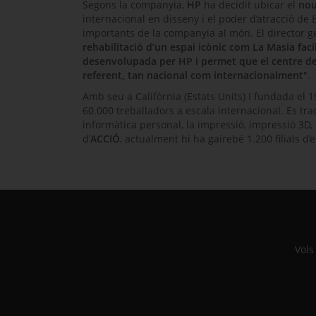
Segons la companyia,
HP
ha decidit ubicar el
nou
internacional en disseny i el poder d’atracció de
importants de la companyia al món. El director 
rehabilitació d’un espai icònic com La Masia faci
desenvolupada per HP i permet que el centre de
referent, tan nacional com internacionalment
".
Amb seu a Califòrnia (Estats Units) i fundada el 
60.000 treballadors a escala internacional. Es tr
informàtica personal, la impressió, impressió 3D, 
d’
ACCIÓ
, actualment hi ha gairebé 1.200 filials
Vols