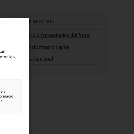
Sectors relacionats
Indústria 4.0 i tecnologies del futur
TIC i transformació digital
ció,
ptar-les,
Sector audiovisual
 els
formació
ne