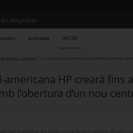
e les empreses
Cercador
Sectors
Activitats
ACCIÓ
de premsa i actualitat
La multinacional nord-americana HP crearà fins a 80 no
Serveis d'innovació
Convocatòries d'ajuts obertes
Últim
-americana HP crearà fins a
amb l’obertura d’un nou centr
anyia han inaugurat les noves instal·lacions aquest dimarts,