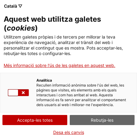
Menú
Cerc
. Obre en una nova finestra.
Català ▽
Aquest web utilitza galetes
ACCIÓ - Agència per al creixement de les empreses
ACCIÓ - Agència per al creixement de les empreses
Cercador
(
cookies
)
Inici
L’empresa catalana Lura Care expandeix el
Utilitzem galetes pròpies i de tercers per millorar la teva
seu servei de salut dental domiciliària a les
experiència de navegació, analitzar el trànsit del web i
Ajuts i serveis
personalitzar el contingut que es mostra. Pots acceptar-les,
residències per a la gent gran del Regne Unit
rebutjar-les totes o configurar-les.
Països
Més informació sobre l'ús de les galetes en aquest web.
La companyia de serveis sanitaris, especialitzada en l’àmbit
Serveis d'internacionalització
Serveis d'innovació
Sectors
domiciliari, ha obert una oficina a Londres i en quatre mesos ja
ha donat servei a més de 500 pacients d’una trentena de centres
Analítica
Convocatòries d'ajuts obertes
Últimes notícies
Recullen informació anònima sobre l'ús del web, les
Activitats
pàgines que visites, els elements amb els quals
ITÀLIA
REGNE UNIT
interactues i com has arribat al web. Aquesta
Properes activitats
INDÚSTRIA 4.0 I TECNOLOGIES DEL FUTUR
informació es fa servir per analitzar el comportament
ACCIÓ
SALUT I SERVEIS SANITARIS
dels usuaris al web i millorar-ne l'experiència.
01/09/2024
11:00
. Obre en una nova finestra.
Contacte
Accepta-les totes
Rebutja-les
ca
Desa els canvis