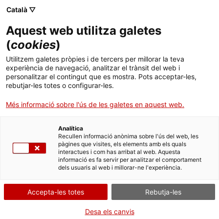
Menú
Cerc
. Obre en una nova finestra.
Català ▽
Aquest web utilitza galetes
ACCIÓ - Agència per al creixement de les empreses
ACCIÓ - Agència per al creixement de les empreses
Cercador
(
cookies
)
Inici
L’ecosistema de les tecnologies vinculades a
Utilitzem galetes pròpies i de tercers per millorar la teva
l’economia blava a Catalunya suma més d’un
experiència de navegació, analitzar el trànsit del web i
Ajuts i serveis
personalitzar el contingut que es mostra. Pots acceptar-les,
miler d’empreses, segons ACCIÓ
rebutjar-les totes o configurar-les.
Països
Més informació sobre l'ús de les galetes en aquest web.
Un estudi de l’agència per a la competitivitat de l’empresa del
Serveis d'internacionalització
Serveis d'innovació
Sectors
Departament d'Empresa i Treball analitza les tecnologies que
poden suposar un major impacte per a l’economia blava, un
Analítica
Convocatòries d'ajuts obertes
Últimes notícies
Recullen informació anònima sobre l'ús del web, les
sector que engloba activitats relacionades amb l’aigua de mars i
Activitats
pàgines que visites, els elements amb els quals
oceans, amb especial èmfasi en la sostenibilitat
interactues i com has arribat al web. Aquesta
Properes activitats
informació es fa servir per analitzar el comportament
ACCIÓ
ALTRES INDÚSTRIES DEL TRANSPORT
ENERGIA I RECURSOS
dels usuaris al web i millorar-ne l'experiència.
20/09/2024
12:00
. Obre en una nova finestra.
Contacte
Accepta-les totes
Rebutja-les
ca
Desa els canvis