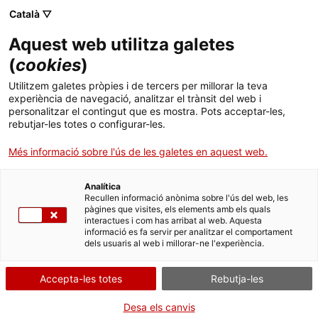
Menú
Cerc
. Obre en una nova finestra.
Català ▽
Aquest web utilitza galetes
ACCIÓ - Agència per al creixement de les empreses
ACCIÓ - Agència per al creixement de les empreses
Cercador
(
cookies
)
Inici
Conseller Sàmper: "Tenim l’objectiu d’arribar
Utilitzem galetes pròpies i de tercers per millorar la teva
a les 3.000 startups a Catalunya el 2030"
experiència de navegació, analitzar el trànsit del web i
Ajuts i serveis
personalitzar el contingut que es mostra. Pots acceptar-les,
rebutjar-les totes o configurar-les.
Països
El titular d’Empresa i Treball ho ha dit en el marc d’una reunió
Més informació sobre l'ús de les galetes en aquest web.
amb una quinzena de fons de capital risc que inverteixen en
Serveis d'internacionalització
Serveis d'innovació
empreses emergents catalanes, en què també ha participat el
Sectors
secretari d’Empresa i Competitivitat i conseller delegat d’ACCIÓ,
Analítica
Convocatòries d'ajuts obertes
Últimes notícies
Jaume Baró Torres
Recullen informació anònima sobre l'ús del web, les
Activitats
pàgines que visites, els elements amb els quals
AUDIOVISUAL
INDÚSTRIA 4.0 I TECNOLOGIES DEL FUTUR
interactues i com has arribat al web. Aquesta
Properes activitats
informació es fa servir per analitzar el comportament
SMART CITIES
TIC I TRANSFORMACIÓ DIGITAL
ACCIÓ
dels usuaris al web i millorar-ne l'experiència.
SALUT I SERVEIS SANITARIS
04/12/2024
10:00
. Obre en una nova finestra.
Contacte
Accepta-les totes
Rebutja-les
ca
Desa els canvis