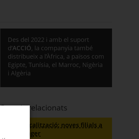
Des del 2022 i amb el suport
d’
ACCIÓ
, la companyia també
distribueix a l’Àfrica, a països com
Egipte, Tunísia, el Marroc, Nigèria
i Algèria
Serveis relacionats
Multilocalització: noves filials a
l'estranger