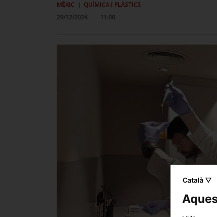
MÈXIC
QUÍMICA I PLÀSTICS
29/12/2024
11:00
Català ▽
Aquest