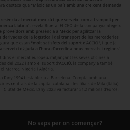
bera destaca que "
Mèxic és un país amb una creixent demanda
resència al mercat mexicà i que serveixi com a trampolí per
Amèrica Llatina
", revela Ribera. El CEO de la companyia afegeix
 proveïdors amb presència a Mèxic per agilitzar la
 derivades de la logística i del transport de les mercaderies
segura que estan "
molt satisfets del suport d’ACCIÓ
", i que ja
cia serveixi d’ajuda a l’hora d’accedir a nous mercats i regions
".
 dins el mercat europeu, mitjançant les seves oficines a
 des del 2022 i amb el suport d’
ACCIÓ
, la companyia també
 el Marroc, Nigèria i Algèria.
 l’any 1994 i establerta a Barcelona. Compta amb una
ines centrals de la capital catalana i les filials de Milà (Itàlia),
i Ciutat de Mèxic. L’any 2023 va facturar 31,2 milions d’euros.
No saps per on començar?