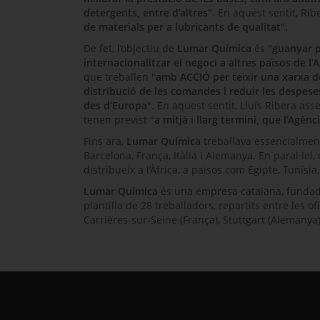
detergents, entre d’altres
". En aquest sentit, Ri
de materials per a lubricants de qualitat
".
De fet, l’objectiu de
Lumar Química
és "
guanyar p
internacionalitzar el negoci a altres països de l’
que treballen "
amb ACCIÓ per teixir una xarxa de
distribució de les comandes i reduir les despeses
des d’Europa
". En aquest sentit, Lluís Ribera as
tenen previst "
a mitjà i llarg termini, que l’Agèn
Fins ara,
Lumar Química
treballava essencialment
Barcelona, França, Itàlia i Alemanya. En paral·lel,
distribueix a l’Àfrica, a països com Egipte, Tunísia,
Lumar Química
és una empresa catalana, fundada
plantilla de 28 treballadors, repartits entre les ofic
Carrières-sur-Seine
(França),
Stuttgart
(Alemanya) 