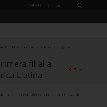
Cercador
. Obre en una nova finestra.
Contacte
CA
filial a Mèxic per internacionalitzar el seu negoci a
es notícies
Properes activitats
imera filial a
Torna
rica Llatina
ustrials, ha establert una oficina a Ciutat de