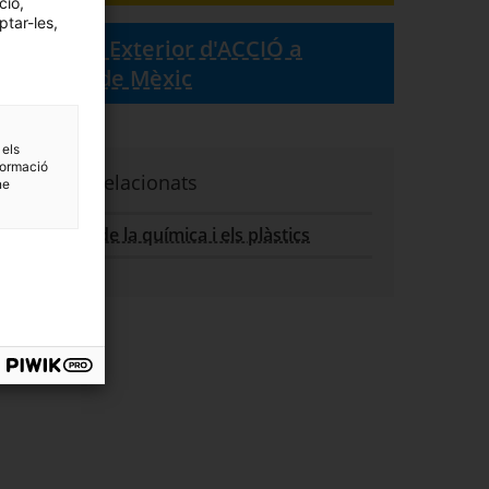
ció,
ptar-les,
Oficina Exterior d'ACCIÓ a
Ciutat de Mèxic
 els
formació
Sectors relacionats
ne
Sector de la química i els plàstics