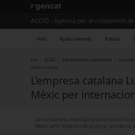
. Obre en una nova finestra.
ACCIÓ - Agència per al creixement d
Inici
Ajuts i serveis
Països
Inici
ACCIÓ
Sala de premsa i comunicació
Cercador 
l’Amèrica Llatina
Serveis d'internacionalització
L’empresa catalana Lu
Mèxic per internaciona
La companyia, especialitzada en la distribuc
Mèxic amb l’objectiu de guanyar presència al