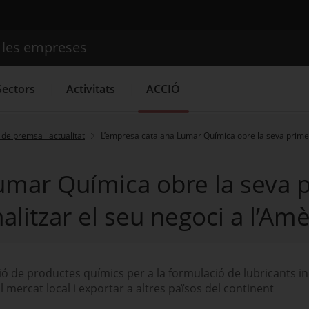
e les empreses
Cercador
Sectors
Activitats
ACCIÓ
de premsa i actualitat
L’empresa catalana Lumar Química obre la seva primera 
Serveis d'innovació
Convocatòries d'ajuts obertes
Últim
mar Química obre la seva pr
litzar el seu negoci a l’Amè
ió de productes químics per a la formulació de lubricants ind
 mercat local i exportar a altres països del continent