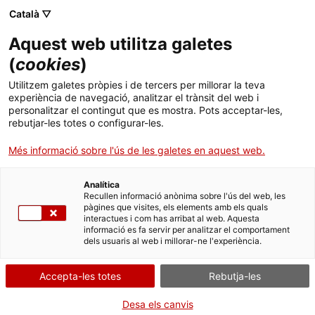
Menú
Cerc
. Obre en una nova finestra.
Català ▽
Aquest web utilitza galetes
ACCIÓ - Agència per al creixement de les empreses
ACCIÓ - Agència per al creixement de les empreses
Cercador
(
cookies
)
Inici
L’empresa biotecnològica catalana Synkotech
Utilitzem galetes pròpies i de tercers per millorar la teva
Biocompatible Materials obre la seva
experiència de navegació, analitzar el trànsit del web i
Ajuts i serveis
personalitzar el contingut que es mostra. Pots acceptar-les,
primera planta de producció a Reus
rebutjar-les totes o configurar-les.
Països
Més informació sobre l'ús de les galetes en aquest web.
La companyia, que ha desenvolupat una tecnologia pionera per a
Serveis d'internacionalització
Serveis d'innovació
Sectors
la fabricació de productes biocompatibles per al tancament de
ferides i la protecció de la pell, preveu escalar la producció de
Analítica
Convocatòries d'ajuts obertes
Últimes notícies
Recullen informació anònima sobre l'ús del web, les
25.000 unitats mensuals fins a 400.000 en un any
Activitats
pàgines que visites, els elements amb els quals
interactues i com has arribat al web. Aquesta
Properes activitats
QUÍMICA I PLÀSTICS
BIOTECNOLOGIA
informació es fa servir per analitzar el comportament
ACCIÓ
INDÚSTRIA FARMACÈUTICA
SALUT I SERVEIS SANITARIS
dels usuaris al web i millorar-ne l'experiència.
17/01/2025
12:00
. Obre en una nova finestra.
Contacte
Accepta-les totes
Rebutja-les
ca
Desa els canvis