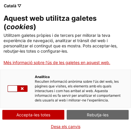
Menú
Cerc
. Obre en una nova finestra.
Català ▽
Aquest web utilitza galetes
ACCIÓ - Agència per al creixement de les empreses
ACCIÓ - Agència per al creixement de les empreses
Cercador
(
cookies
)
Inici
A Catalunya hi ha prop de 400 empreses
Utilitzem galetes pròpies i de tercers per millorar la teva
dedicades a la salut digital, que ja sumen un
experiència de navegació, analitzar el trànsit del web i
Ajuts i serveis
personalitzar el contingut que es mostra. Pots acceptar-les,
volum de negoci de 633 milions d’euros
rebutjar-les totes o configurar-les.
Països
Més informació sobre l'ús de les galetes en aquest web.
Segons les conclusions d’un estudi elaborat per ACCIÓ -l’agència
Serveis d'internacionalització
Serveis d'innovació
Sectors
per la competitivitat de l’empresa del Departament d’Empresa i
Treball-, la facturació del sector ha augmentat gairebé un 7% en
Analítica
Convocatòries d'ajuts obertes
Últimes notícies
Recullen informació anònima sobre l'ús del web, les
un any, mentre que ja s’ocupen 5.300 persones (+10,2%)
Activitats
pàgines que visites, els elements amb els quals
interactues i com has arribat al web. Aquesta
Properes activitats
SALUT I SERVEIS SANITARIS
informació es fa servir per analitzar el comportament
ACCIÓ
12/05/2025
10:30
dels usuaris al web i millorar-ne l'experiència.
. Obre en una nova finestra.
Contacte
Accepta-les totes
Rebutja-les
ca
Desa els canvis