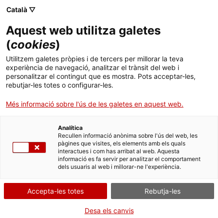
Menú
Cerc
. Obre en una nova finestra.
Català ▽
Aquest web utilitza galetes
ACCIÓ - Agència per al creixement de les empreses
ACCIÓ - Agència per al creixement de les empreses
Cercador
(
cookies
)
Inici
L’empresa de Balaguer Beroni preveu
Utilitzem galetes pròpies i de tercers per millorar la teva
augmentar un 40% la seva facturació amb
experiència de navegació, analitzar el trànsit del web i
Ajuts i serveis
personalitzar el contingut que es mostra. Pots acceptar-les,
l’adquisició de la barcelonina Diurnus
rebutjar-les totes o configurar-les.
Països
Més informació sobre l'ús de les galetes en aquest web.
La companyia, especialitzada en serveis tecnològics per a
Serveis d'internacionalització
Serveis d'innovació
Sectors
agències de viatges, incrementarà a partir d’ara l’oferta que
dirigeix al sector dels negocis, amb la compra d’un programari
Analítica
Convocatòries d'ajuts obertes
Últimes notícies
Recullen informació anònima sobre l'ús del web, les
centrat específicament en aquest segment, format per clients de
Activitats
pàgines que visites, els elements amb els quals
grans dimensions
interactues i com has arribat al web. Aquesta
Properes activitats
informació es fa servir per analitzar el comportament
ACCIÓ
TURISME, CULTURA, OCI, ESPORTS I RESTAURACIÓ
dels usuaris al web i millorar-ne l'experiència.
13/07/2025
11:00
. Obre en una nova finestra.
Contacte
Accepta-les totes
Rebutja-les
ca
Desa els canvis