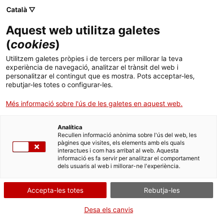
Menú
Cerc
. Obre en una nova finestra.
Català ▽
Aquest web utilitza galetes
ACCIÓ - Agència per al creixement de les empreses
ACCIÓ - Agència per al creixement de les empreses
Cercador
(
cookies
)
Inici
Les startups del sector dels videojocs creixen
Utilitzem galetes pròpies i de tercers per millorar la teva
un 35 % en cinc anys a Catalunya
experiència de navegació, analitzar el trànsit del web i
Ajuts i serveis
personalitzar el contingut que es mostra. Pots acceptar-les,
rebutjar-les totes o configurar-les.
Països
Segons un informe d’ACCIÓ (Departament d’Empresa i Treball),
Més informació sobre l'ús de les galetes en aquest web.
durant aquest període les empreses emergents d’aquest sector
Serveis d'internacionalització
Serveis d'innovació
han captat més de 130 milions de dòlars de finançament
Sectors
Analítica
VIDEOJOCS
Convocatòries d'ajuts obertes
Últimes notícies
Recullen informació anònima sobre l'ús del web, les
Activitats
pàgines que visites, els elements amb els quals
25/01/2026
11:00
interactues i com has arribat al web. Aquesta
Properes activitats
informació es fa servir per analitzar el comportament
ACCIÓ
dels usuaris al web i millorar-ne l'experiència.
. Obre en una nova finestra.
Contacte
Accepta-les totes
Rebutja-les
ca
Desa els canvis