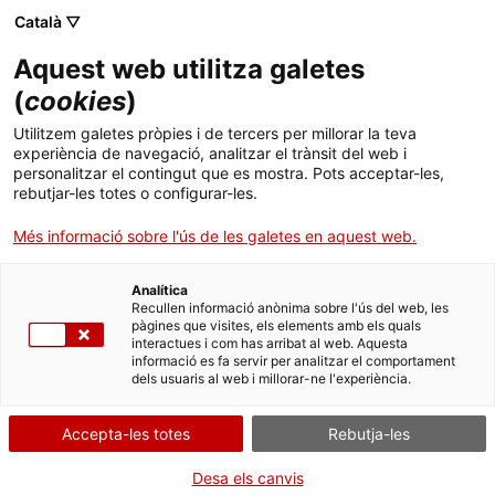
Menú
Cerc
. Obre en una nova finestra.
Català ▽
Aquest web utilitza galetes
ACCIÓ - Agència per al creixement de les empreses
ACCIÓ - Agència per al creixement de les empreses
Cercador
(
cookies
)
Inici
ACCIÓ reconeix les 10 empreses més
Utilitzem galetes pròpies i de tercers per millorar la teva
disruptives de Catalunya del 2023
experiència de navegació, analitzar el trànsit del web i
Ajuts i serveis
personalitzar el contingut que es mostra. Pots acceptar-les,
rebutjar-les totes o configurar-les.
Països
Les companyies i startups que han rebut el distintiu de ‘Catalonia
Més informació sobre l'ús de les galetes en aquest web.
Exponential Leaders’, que reconeix els referents en l’àmbit de la
Serveis d'internacionalització
Serveis d'innovació
innovació disruptiva, són AldoraTech, Aortyx, Avinent, BUSUP,
Sectors
Concentrol, Jolt, MiMark Diagnostics, Mitiga Solutions, Roka
Analítica
Convocatòries d'ajuts obertes
Últimes notícies
Furadada i Sener
Recullen informació anònima sobre l'ús del web, les
Activitats
pàgines que visites, els elements amb els quals
20/07/2023
11:00
interactues i com has arribat al web. Aquesta
Properes activitats
informació es fa servir per analitzar el comportament
ACCIÓ
dels usuaris al web i millorar-ne l'experiència.
. Obre en una nova finestra.
Contacte
Accepta-les totes
Rebutja-les
ca
Desa els canvis