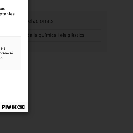
ció,
ptar-les,
Sectors relacionats
Sector de la química i els plàstics
 els
formació
ne