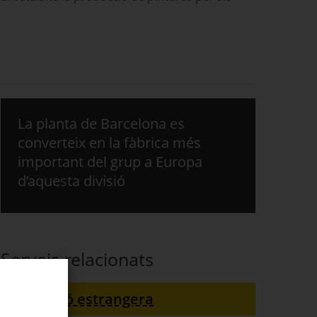
La planta de Barcelona es
converteix en la fàbrica més
important del grup a Europa
d’aquesta divisió
Serveis relacionats
Inversió estrangera