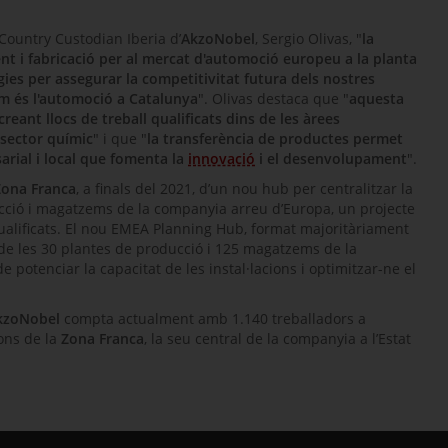
Country Custodian Iberia
d’
AkzoNobel
,
Sergio Olivas
, "
la
nt i fabricació per al mercat d'automoció europeu a la planta
ies per assegurar la competitivitat futura dels nostres
om és l'automoció a Catalunya
".
Olivas
destaca que "
aquesta
eant llocs de treball qualificats dins de les àrees
sector químic
" i que "
la transferència de productes permet
rial i local que fomenta la
innovació
i el desenvolupament
".
Zona Franca
, a finals del 2021, d’un nou
hub
per centralitzar la
ducció i magatzems de la companyia arreu d’Europa, un projecte
qualificats. El nou EMEA
Planning Hub
, format majoritàriament
ó de les 30 plantes de producció i 125 magatzems de la
 potenciar la capacitat de les instal·lacions i optimitzar-ne el
kzoNobel
compta actualment amb 1.140 treballadors a
ions de la
Zona Franca
, la seu central de la companyia a l’Estat