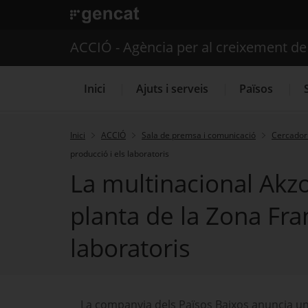
. Obre en una nova finestra.
ACCIÓ - Agència per al creixement d
Inici
Ajuts i serveis
Països
Inici
ACCIÓ
Sala de premsa i comunicació
Cercador 
producció i els laboratoris
Serveis d'internacionalització
La multinacional Akzo
planta de la Zona Fra
laboratoris
La companyia dels Països Baixos anuncia una 