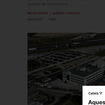
sectors de l’automoció
PAÏSOS BAIXOS
QUÍMICA I PLÀSTICS
20/07/2023
10:00
Català ▽
Aquest