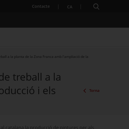
Cercador
. Obre en una nova finestra.
Contacte
CA
ball a la planta de la Zona Franca amb l'ampliació de la
es notícies
Properes activitats
e treball a la
oducció i els
Torna
al catalana la producció de pintures per als