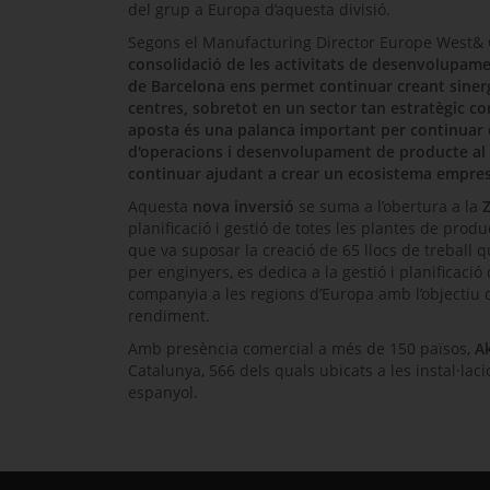
del grup a Europa d’aquesta divisió.
Segons el
Manufacturing Director Europe West& 
consolidació de les activitats de desenvolupame
de Barcelona ens permet continuar creant sinerg
centres, sobretot en un sector tan estratègic c
aposta és una palanca important per continuar cr
d'operacions i desenvolupament de producte al 
continuar ajudant a crear un ecosistema empresa
Aquesta
nova inversió
se suma a l’obertura a la
planificació i gestió de totes les plantes de pro
que va suposar la creació de 65 llocs de treball 
per enginyers, es dedica a la gestió i planificaci
companyia a les regions d’Europa amb l’objectiu de
rendiment.
Amb presència comercial a més de 150 països,
A
Catalunya, 566 dels quals ubicats a les instal·lac
espanyol.