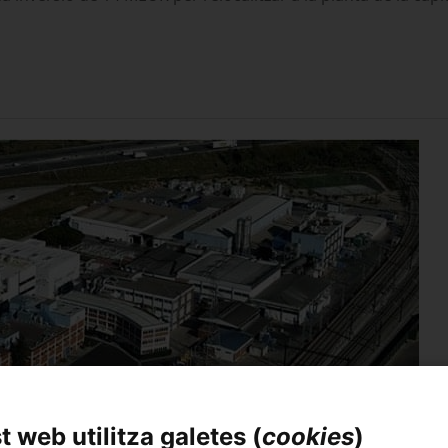
 web utilitza galetes (
cookies
)