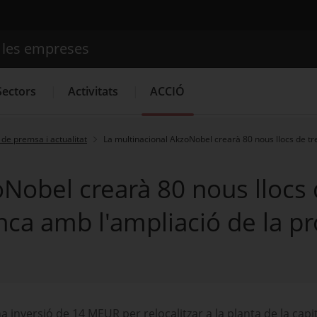
e les empreses
Cercador
Sectors
Activitats
ACCIÓ
de premsa i actualitat
La multinacional AkzoNobel crearà 80 nous llocs de tre
Serveis d'innovació
Convocatòries d'ajuts obertes
Últim
Nobel crearà 80 nous llocs d
nca amb l'ampliació de la pr
inversió de 14 MEUR per relocalitzar a la planta de la capit