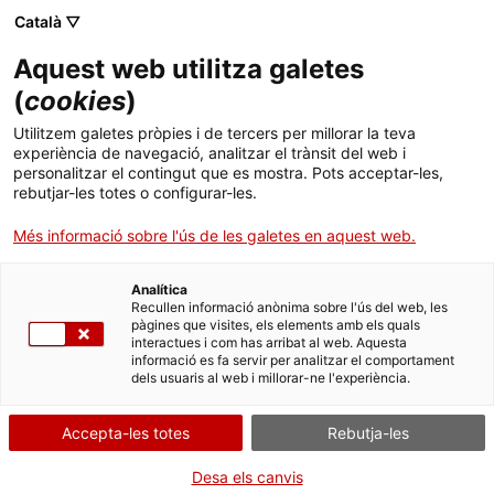
Menú
Cerc
. Obre en una nova finestra.
Català ▽
Aquest web utilitza galetes
ACCIÓ - Agència per al creixement de les empreses
ACCIÓ - Agència per al creixement de les empreses
Cercador
(
cookies
)
Inici
El Govern preveu que les exportacions
Utilitzem galetes pròpies i de tercers per millorar la teva
catalanes superaran els 78.000 MEUR aquest
experiència de navegació, analitzar el trànsit del web i
Ajuts i serveis
personalitzar el contingut que es mostra. Pots acceptar-les,
2021 i batran rècord històric
rebutjar-les totes o configurar-les.
Països
Més informació sobre l'ús de les galetes en aquest web.
Segons ACCIÓ, les vendes de les empreses catalanes a l’exterior
Serveis d'internacionalització
Serveis d'innovació
Sectors
creixeran enguany un 18 % i recuperaran els nivells d’abans de la
pandèmia ja que seran un 6 % superiors a les exportacions del
Analítica
Convocatòries d'ajuts obertes
Últimes notícies
Recullen informació anònima sobre l'ús del web, les
2019
Activitats
pàgines que visites, els elements amb els quals
interactues i com has arribat al web. Aquesta
Properes activitats
27/12/2021
10:00
informació es fa servir per analitzar el comportament
ACCIÓ
dels usuaris al web i millorar-ne l'experiència.
. Obre en una nova finestra.
Contacte
Accepta-les totes
Rebutja-les
ca
Desa els canvis