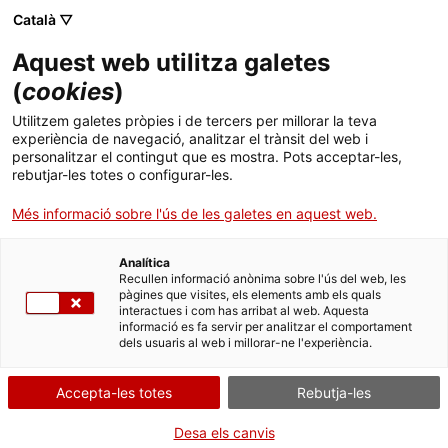
Menú
Cerc
. Obre en una nova finestra.
Català ▽
Aquest web utilitza galetes
ACCIÓ - Agència per al creixement de les empreses
ACCIÓ - Agència per al creixement de les empreses
Cercador
(
cookies
)
Inici
Cercador de premsa i actualitat
Utilitzem galetes pròpies i de tercers per millorar la teva
experiència de navegació, analitzar el trànsit del web i
Ajuts i serveis
personalitzar el contingut que es mostra. Pots acceptar-les,
Cercador
rebutjar-les totes o configurar-les.
Països
Més informació sobre l'ús de les galetes en aquest web.
S'han trobat
6
resultats
Serveis d'internacionalització
Serveis d'innovació
Sectors
Analítica
Convocatòries d'ajuts obertes
Últimes notícies
El Govern celebra l’anunci
Recullen informació anònima sobre l'ús del web, les
Activitats
d’AstraZeneca a Barcelona, el
pàgines que visites, els elements amb els quals
interactues i com has arribat al web. Aquesta
Properes activitats
projecte d’inversió estrangera en
informació es fa servir per analitzar el comportament
ACCIÓ
R+D més gran de la història a
dels usuaris al web i millorar-ne l'experiència.
Catalunya
. Obre en una nova finestra.
Contacte
Accepta-les totes
Rebutja-les
21/03/2023
ca
Desa els canvis