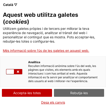
Menú
Cerc
. Obre en una nova finestra.
Català ▽
Aquest web utilitza galetes
ACCIÓ - Agència per al creixement de les empreses
ACCIÓ - Agència per al creixement de les empreses
Cercador
(
cookies
)
Inici
CATALONIA.AI. Cicle de Seminaris OEIAC.
Utilitzem galetes pròpies i de tercers per millorar la teva
Construint ecosistemes d'intel·ligència
experiència de navegació, analitzar el trànsit del web i
Ajuts i serveis
personalitzar el contingut que es mostra. Pots acceptar-les,
artificial responsable i sostenible
rebutjar-les totes o configurar-les.
Països
Més informació sobre l'ús de les galetes en aquest web.
Serveis d'internacionalització
Serveis d'innovació
Sectors
Analítica
Quan
Convocatòries d'ajuts obertes
Últimes notícies
Recullen informació anònima sobre l'ús del web, les
Activitats
pàgines que visites, els elements amb els quals
Data
interactues i com has arribat al web. Aquesta
Properes activitats
informació es fa servir per analitzar el comportament
16.11.2023 - 16.11.2023
ACCIÓ
dels usuaris al web i millorar-ne l'experiència.
Hora
18:00 h
. Obre en una nova finestra.
Contacte
Accepta-les totes
Rebutja-les
Afegeix al calendari de Google
ca
Desa els canvis