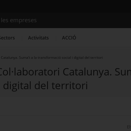
e les empreses
Cercador
Sectors
Activitats
ACCIÓ
Catalunya. Suma’t a la transformació social i digital del territori
Col·laboratori Catalunya. Sum
Serveis d'innovació
Convocatòries d'ajuts obertes
Últim
digital del territori
El