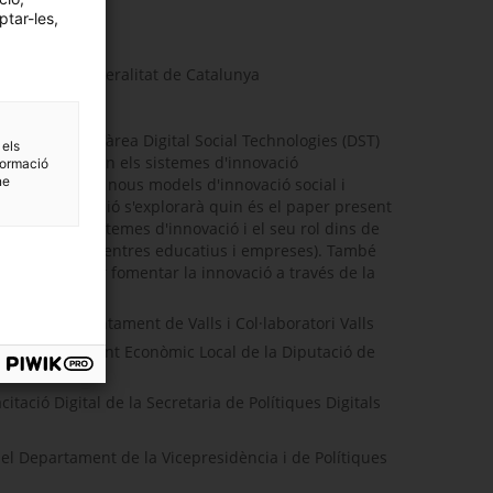
ptar-les,
igital de la Generalitat de Catalunya
i director de l'àrea Digital Social Technologies (DST)
 els
ns públiques en els sistemes d'innovació
formació
ne
públics en els nous models d'innovació social i
n aquesta sessió s'explorarà quin és el paper present
mpulsar els sistemes d'innovació i el seu rol dins de
, ciutadania, centres educatius i empreses). També
ortunitat per fomentar la innovació a través de la
local a l'Ajuntament de Valls i Col·laboratori Valls
Desenvolupament Econòmic Local de la Diputació de
acitació Digital de la Secretaria de Polítiques Digitals
del Departament de la Vicepresidència i de Polítiques