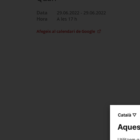
Data
29.06.2022 - 29.06.2022
Hora
A les 17 h
Afegeix al calendari de Google
Català ▽
Aquest
Utilitzem g