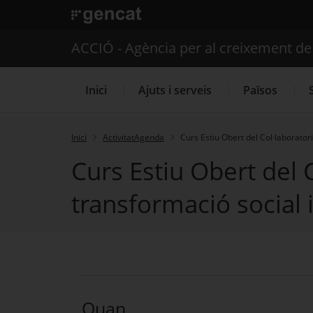
. Obre en una nova finestra.
ACCIÓ - Agència per al creixement d
Inici
Ajuts i serveis
Països
Inici
ActivitatAgenda
Curs Estiu Obert del Col·laboratori 
Curs Estiu Obert del 
Serveis d'internacionalització
transformació social i 
Quan