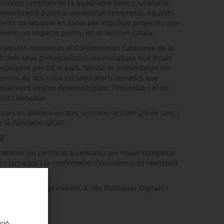
rsones i entitats de la quàdruple hèlix (ciutadania,
ministració pública, universitat i empresa). Aquests
ents col·laboren en xarxa per impulsar projectes que
nerin un impacte positiu en el territori català.
 aquest coneixeràs el Col·laboratori Catalunya de la
 dels seus protagonistes i les iniciatives que estan
splegant per tot el país. També es presentaran els
enços de dos nous col·laboratoris temàtics que
tualment s'estan desenvolupant: l'Educolab i el de
lut i Benestar.
 curs es divideix en tres sessions virtuals (29 de juny i
e la Fundació i2CAT.
AT
obtenir un certificat acreditatiu per haver completat
es jornades i la confirmació d’assistència es realitzarà
t de la Vicepresidència i de Polítiques Digitals i
ció,