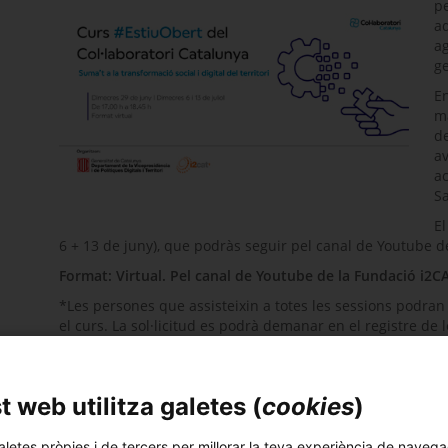
pe
ad
ag
ge
En
mà
de
av
ac
Sa
El
6 + 13 de juny), que podràs seguir pel canal de Youtube d
Format: Virtual. Pel canal de Youtube de la Fundació i2C
*Les persones que assisteixin a totes les sessions podran 
el curs. La sol·licitud es podrà demanar en el registre de l
a l'inici de cada sessió.
Organitza: Fundació i2CAT conjuntament amb el Departamen
Territori de la Generalitat de Catalunya
 web utilitza galetes (
cookies
)
INSCRIPCIÓ
aletes pròpies i de tercers per millorar la teva experiència de navega