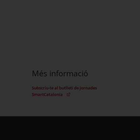
Més informació
Subscriu-te al butlletí de jornades
SmartCatalonia
(Obre en una nova finestra)
Aquest enllaç s'obre en una nova pestanya: Subscr