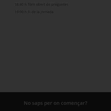
18:40 h Torn obert de preguntes
19:00 h Fi de la jornada
iu-te al butlletí de jornades SmartCatalonia
No saps per on començar?