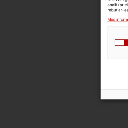
analitzar e
rebutjar-le
Més inform