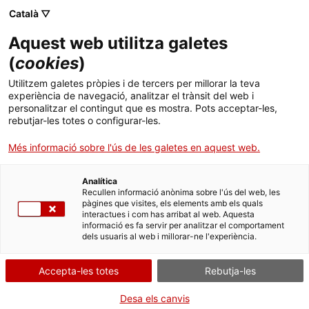
Menú
Cerc
. Open in a new window.
Català ▽
Aquest web utilitza galetes
ACCIÓ - Agència per al creixement de les empreses
ACCIÓ - Agència per al creixement de les empreses
Cercador
(
cookies
)
Inici
Oficina Accelera Pime: Com pot la
Utilitzem galetes pròpies i de tercers per millorar la teva
Intel·ligència Artificial ajudar-nos a optimitzar
experiència de navegació, analitzar el trànsit del web i
Ajuts i serveis
personalitzar el contingut que es mostra. Pots acceptar-les,
el consum elèctric dels nostres processos
rebutjar-les totes o configurar-les.
industrials?
Països
Més informació sobre l'ús de les galetes en aquest web.
Serveis d'internacionalització
Serveis d'innovació
Sectors
Analítica
Convocatòries d'ajuts obertes
Últimes notícies
Recullen informació anònima sobre l'ús del web, les
Activitats
Quan
pàgines que visites, els elements amb els quals
interactues i com has arribat al web. Aquesta
Properes activitats
informació es fa servir per analitzar el comportament
ACCIÓ
Data
dels usuaris al web i millorar-ne l'experiència.
31.03.2022 - 31.03.2022
Hora
. Open in a new window.
Contacte
Accepta-les totes
Rebutja-les
De 10.30 a 11.30 h
ca
Desa els canvis
Afegeix al calendari de Google