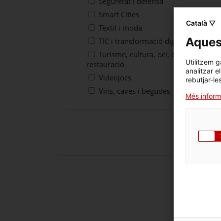
Seguretat i defensa
Smart Cities
Català ▽
Tèxtil i moda
Aquest
TIC i transformació digital
Turisme, cultura, oci, esports i
Utilitzem g
restauració
analitzar e
Videojocs
rebutjar-le
Vins, caves i begudes
Més inform
Cercar