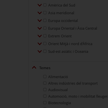
Desplegar
Amèrica del Sud
Amèrica del Sud
Desplegar
Asia meridional
Asia meridional
Desplegar
Europa occidental
Europa occidental
Desplegar
Europa Oriental i Àsia Central
Europa Oriental i Àsia Central
Desplegar
Extrem Orient
Extrem Orient
Desplegar
Orient Mitjà i nord d'Àfrica
Orient Mitjà i nord d'Àfrica
Desplegar
Sud-est asiàtic i Oceania
Sud-est asiàtic i Oceania
Plegar
Temes
Alimentació
Altres indústries del transport
Audiovisual
Automoció, moto i mobilitat lleuger
Biotecnologia