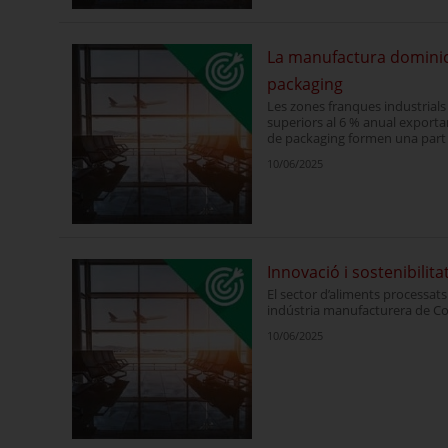
La manufactura dominica
packaging
Les zones franques industrial
superiors al 6 % anual exportan
de packaging formen una part i
10/06/2025
Innovació i sostenibilit
El sector d’aliments processats 
indústria manufacturera de Colò
10/06/2025