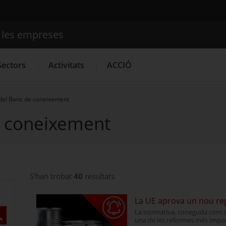
e les empreses
Cercador
Sectors
Activitats
ACCIÓ
del Banc de coneixement
e coneixement
Serveis d'innovació
Convocatòries d'ajuts obertes
Últim
S'han trobat
40
resultats
La UE aprova un nou reg
La normativa, coneguda com 
ercar
una de les reformes més impor