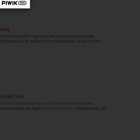
nadà
nari per
establir negocis a les empreses catalanes
,
'alimentació, la indústria farmacèutica, la salut o les
ea del Sud
conomies més dinàmiques de l'Àsia on les empreses
s
oportunitats de negoci
en sectors com l'
alimentació, els