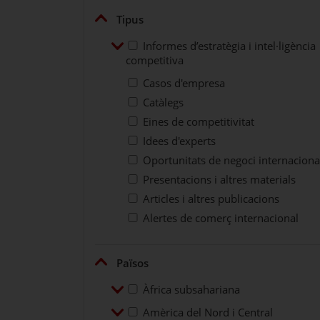
Plegar
Tipus
Desplegar
Informes d’estratègia i intel·lig
Informes d’estratègia i intel·ligència
competitiva
Casos d'empresa
Catàlegs
Eines de competitivitat
Idees d'experts
Oportunitats de negoci internaciona
Presentacions i altres materials
Articles i altres publicacions
Alertes de comerç internacional
Plegar
Països
Desplegar
Àfrica subsahariana
Àfrica subsahariana
Desplegar
Amèrica del Nord i Central
Amèrica del Nord i Central