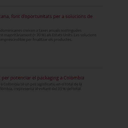
na, font d’oportunitats per a solucions de
s dominicanes creixen a taxes anuals sostingudes
t majoritàriament (> 70 %) als Estats Units. Les solucions
mprescindible per finalitzar els productes.
at per potenciar el packaging a Colòmbia
a Colòmbia té un pes significatiu en el total de la
mbia, i representa al voltant del 33 % del total.