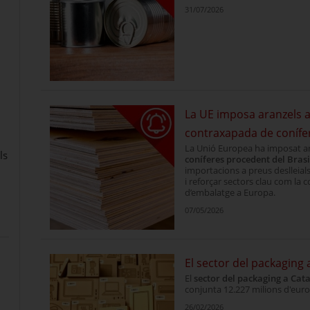
31/07/2026
ència competitiva
La UE imposa aranzels a
contraxapada de conífer
La Unió Europea ha imposat a
ls
coníferes procedent del Brasi
importacions a preus deslleial
i reforçar sectors clau com la co
d’embalatge a Europa.
07/05/2026
El sector del packaging
El
sector del packaging a Cat
conjunta 12.227 milions d'euro
26/02/2026