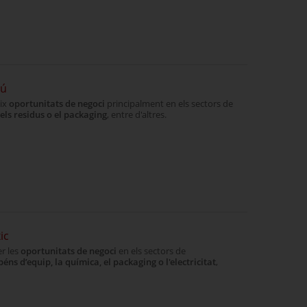
rú
eix
oportunitats de negoci
principalment en els sectors de
els residus o el packaging
, entre d'altres.
ic
r les
oportunitats de negoci
en els sectors de
béns d’equip, la química, el
packaging
o l'electricitat
,