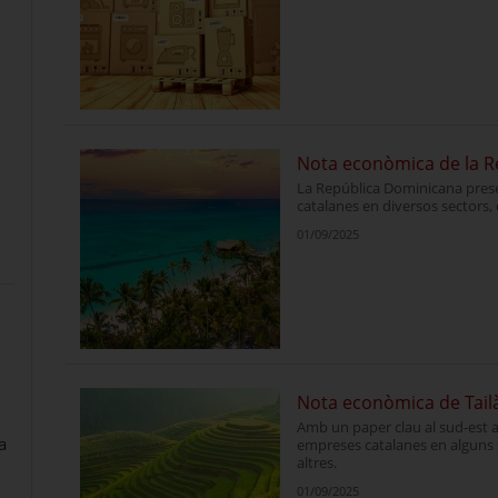
Nota econòmica de la R
La República Dominicana pre
catalanes en diversos sectors, c
01/09/2025
Nota econòmica de Tail
Amb un paper clau al sud-est as
a
empreses catalanes en alguns
altres.
01/09/2025