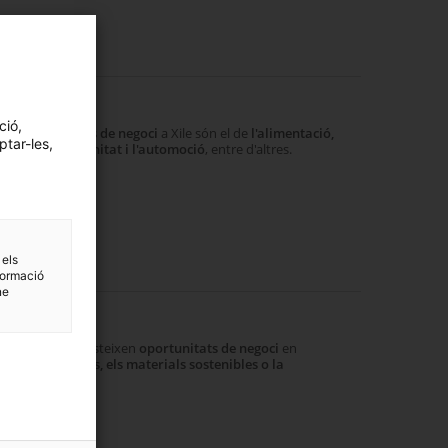
ció,
ors
oportunitats de negoci
a Xile són el de
l'alimentació,
ptar-les,
a indústria, la sanitat i l'automoció
, entre d'altres.
 els
formació
ne
ne Unit
li en el qual existeixen
oportunitats de negoci
en
olucions digitals, els materials sostenibles o la