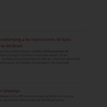
ntidúmping a les importacions de fusta
es del Brasil
ranzels antidúmping a la
fusta contraxapada de
l
per protegir la indústria europea davant de les
s. La mesura busca preservar més de 1.500 llocs de treball
nstrucció, el mobiliari, el transport i els materials
 a Catalunya
alunya
inclou 855 empreses que facturen de manera
s i que donen feina a més de 36.500 persones.