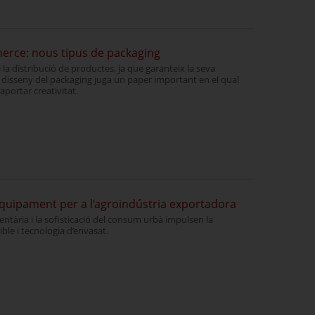
erce: nous tipus de packaging
 i la distribució de productes, ja que garanteix la seva
el disseny del packaging juga un paper important en el qual
portar creativitat.
equipament per a l’agroindústria exportadora
entària i la sofisticació del consum urbà impulsen la
le i tecnologia d’envasat.