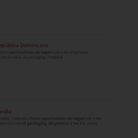
epública Dominicana
senta
oportuntitats de negoci
per a les empreses
om la salut, el packaging i l’hàbitat.
àndia
iàtic, Tailàndia ofereix
oportunitats de negoci
per a les
 sectors com
el packaging, els plàstics o les TIC
, entre