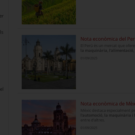
er
ls
Nota econòmica del Pe
El Perú és un mercat que ofer
la maquinària, l'alimentació, 
01/09/2025
el
Nota econòmica de Mèx
Mèxic destaca especialment pe
l'automoció, la maquinària i 
entre d'altres.
01/09/2025