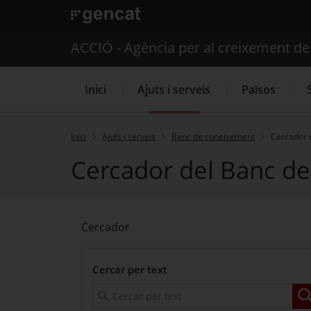
. Obre en una nova finestra.
ACCIÓ - Agència per al creixement d
Inici
Ajuts i serveis
Països
Inici
Ajuts i serveis
Banc de coneixement
Cercador 
Cercador del Banc d
Serveis d'internacionalització
Cercador
Cercar per text
C