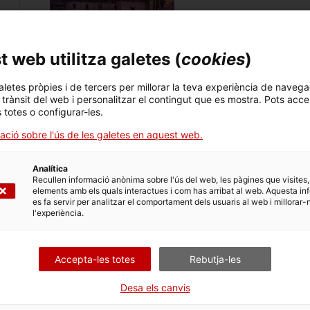
 web utilitza galetes (
cookies
)
Nota econòmica de Xile
aletes pròpies i de tercers per millorar la teva experiència de navega
Els principals sectors amb maj
l trànsit del web i personalitzar el contingut que es mostra. Pots acce
les TIC i la digitalització de l
s totes o configurar-les.
01/09/2025
ació sobre l'ús de les galetes en aquest web.
Analítica
Recullen informació anònima sobre l'ús del web, les pàgines que visites,
elements amb els quals interactues i com has arribat al web. Aquesta in
es fa servir per analitzar el comportament dels usuaris al web i millorar-
l'experiència.
Nota econòmica del Reg
El Regne Unit és un mercat amp
sectors com
l'automoció, les s
Accepta-les totes
Rebutja-les
cosmètica
, entre d’altres.
01/09/2025
Desa els canvis