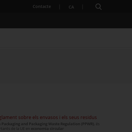
Cercador
. Obre en una nova finestra.
Contacte
CA
es notícies
Properes activitats
lament sobre els envasos i els seus residus
a
Packaging and Packaging Waste Regulation (PPWR)
, és
tants de la UE en
economia circular