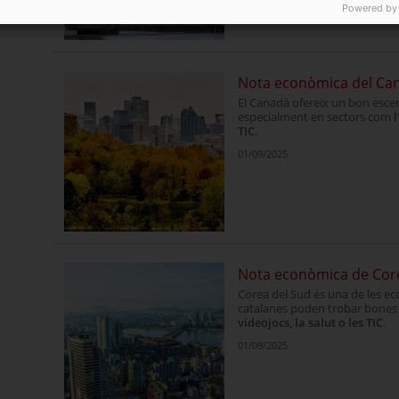
Powered by
Nota econòmica del Ca
El Canadà ofereix un bon esce
especialment en sectors com
l
TIC
.
01/09/2025
Nota econòmica de Cor
Corea del Sud és una de les e
catalanes poden trobar bone
videojocs, la salut o les TIC
.
01/09/2025