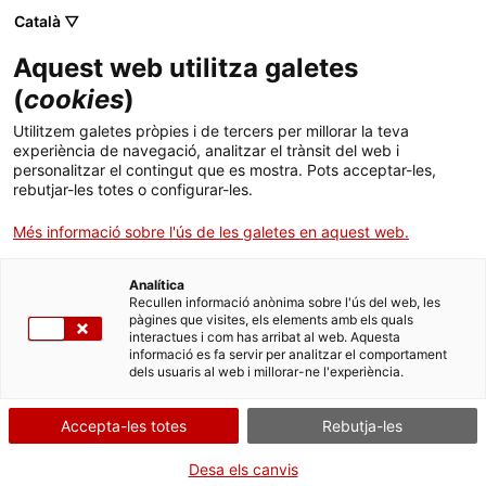
Menú
Cerc
. Obre en una nova finestra.
Català ▽
Aquest web utilitza galetes
ACCIÓ - Agència per al creixement de les empreses
ACCIÓ - Agència per al creixement de les empreses
Cercador
(
cookies
)
Inici
Estats Units modifica la llei de modernització
Utilitzem galetes pròpies i de tercers per millorar la teva
de begudes artesanals
experiència de navegació, analitzar el trànsit del web i
Ajuts i serveis
personalitzar el contingut que es mostra. Pots acceptar-les,
rebutjar-les totes o configurar-les.
Països
Alertes de comerç internacional
Més informació sobre l'ús de les galetes en aquest web.
Serveis d'internacionalització
Serveis d'innovació
Els Estats Units han modificat la llei de
Sectors
modernització de begudes artesanals des del
Analítica
Convocatòries d'ajuts obertes
Últimes notícies
Recullen informació anònima sobre l'ús del web, les
passat 1 de gener. Una modificació que comporta
Activitats
pàgines que visites, els elements amb els quals
un canvi d'entitat responsable i la forma com els
interactues i com has arribat al web. Aquesta
Properes activitats
importadors aprofitaran els beneficis fiscals.
informació es fa servir per analitzar el comportament
ACCIÓ
dels usuaris al web i millorar-ne l'experiència.
ESTATS UNITS
VINS, CAVES I BEGUDES
. Obre en una nova finestra.
Contacte
Accepta-les totes
Rebutja-les
26/01/2023
ca
Desa els canvis