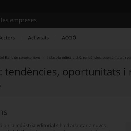
e les empreses
Cercador
Sectors
Activitats
ACCIÓ
del Banc de coneixement
Indústria editorial 2.0: tendències, oportunitats i rept
0: tendències, oportunitats i 
Serveis d'innovació
Convocatòries d'ajuts obertes
Últim
e
ons
ó on la
indústria editorial
s'ha d'adaptar a noves