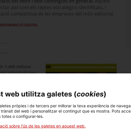
tzació del llibre i dels continguts en general
. Aquest
tor així com els reptes estratègics identificats, i
tuació competitiva de les empreses del món editorial.
RANSFORMACIÓ DIGITAL
 de
1.400 milions
canvi important que
i editors, passant per
 web utilitza galetes (
cookies
)
, l’expansió dels
, nous agents, la
entre molts altres,
aletes pròpies i de tercers per millorar la teva experiència de navega
torial amb
nous
l trànsit del web i personalitzar el contingut que es mostra. Pots acce
s totes o configurar-les.
tunitats de negoci
ació sobre l'ús de les galetes en aquest web.
ó del llibre no es