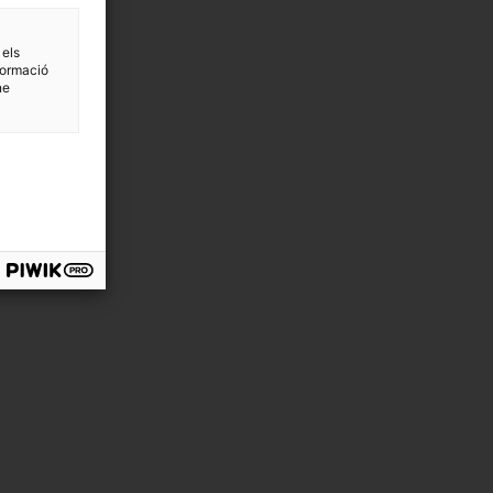
 els
formació
ne