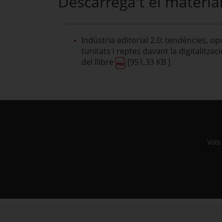
Descarrega't el materia
Indústria editorial 2.0: tendències, op
tunitats i reptes davant la digitalitzac
del llibre
[951,33 KB ]
Vols