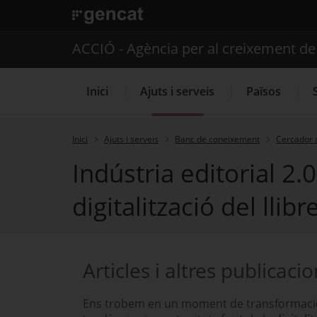
. Open in a new window.
ACCIÓ - Agència per al creixement d
Inici
Ajuts i serveis
Països
Inici
Ajuts i serveis
Banc de coneixement
Cercador 
Indústria editorial 2.
Serveis d'internacionalització
digitalització del llibr
Articles i altres publicaci
Ens trobem en un moment de transformaci