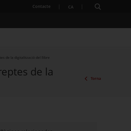
Cercador
. Open in a new window.
Contacte
CA
es de la digitalització del llibre
reptes de la
es notícies
Properes activitats
Torna