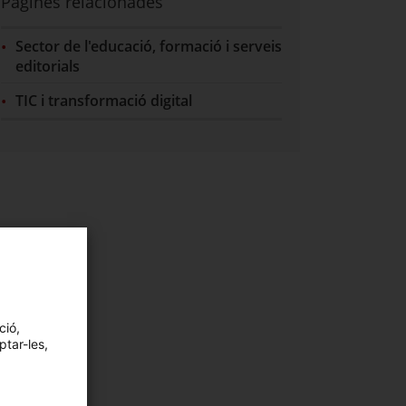
Pàgines relacionades
Sector de l'educació, formació i serveis
editorials
TIC i transformació digital
ció,
ptar-les,