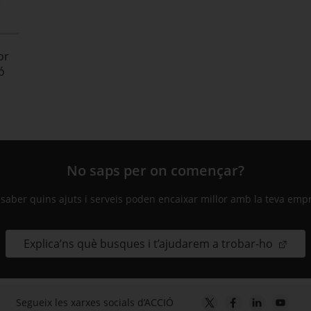
l
or
ió
No saps per on començar?
 saber quins ajuts i serveis poden encaixar millor amb la teva emp
Explica’ns què busques i t’ajudarem a trobar-ho
Segueix les xarxes socials d’ACCIÓ