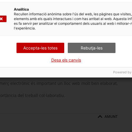
ucionarà cap a uns
Analítica
 vistos i llegits en
Recullen informació anònima sobre l'ús del web, les pàgines que visites,
ibres d’una altra
elements amb els quals interactues i com has arribat al web. Aquesta in
’una altra manera i
es fa servir per analitzar el comportament dels usuaris al web i millorar-
l'experiència.
’actuació
importants
Indústria editorial 2.0: tendències,
oportunitats i reptes davant la
Accepta-les totes
Rebutja-les
digitalització del llibre
r adquirir noves
fluxos de treball de
Desa els canvis
teris incideixen en la complexitat dels projectes
Powered by
omerç electrònic és important un lloc web molt ben elaborat,
ortància del treball col·laboratiu.
AMUNT