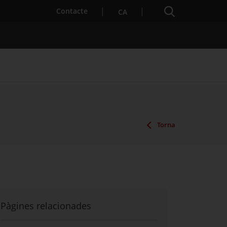
Cercador
. Obre en una nova finestra.
Contacte
CA
es notícies
Properes activitats
Torna
Pàgines relacionades