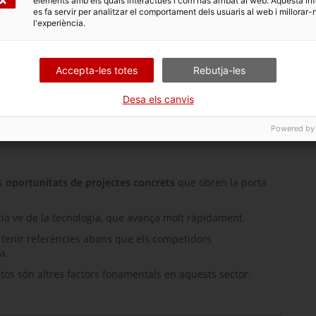
elements amb els quals interactues i com has arribat al web. Aquesta in
es fa servir per analitzar el comportament dels usuaris al web i millorar-
l'experiència.
l'experiència de desenvolupament d'alta tecnologia
 a la missió
SMOS
(
Soil Moisture and Oceanic
ades més precises sobre la humitat del sòl i la
Accepta-les totes
Rebutja-les
Desa els canvis
Powered by
es
oportunitats de projectes concrets
que obren la porta
ia ve de la tecnologia, que avança molt ràpidament.
l tenir referències abans que els competidors
a.
stos són altres factors fonamentals en aquests sector.