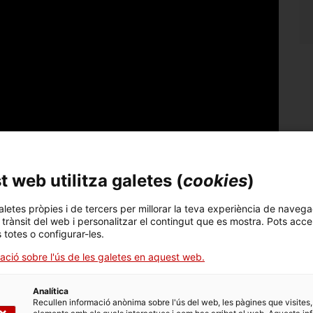
 web utilitza galetes (
cookies
)
aletes pròpies i de tercers per millorar la teva experiència de navega
l trànsit del web i personalitzar el contingut que es mostra. Pots acce
s totes o configurar-les.
ació sobre l'ús de les galetes en aquest web.
icaciones
(ara Tryo group) desenvolupa tecnologia
t les portes del mercat comercial de satèl·lits. En
Analítica
a de sensors i la seva aplicació desenvolupada per
Recullen informació anònima sobre l'ús del web, les pàgines que visites,