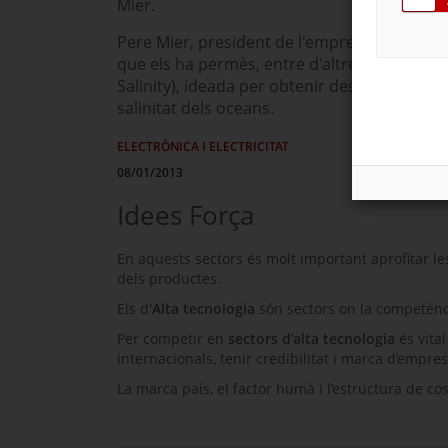
Mier.
Pere Mier, president de l'empresa, explica 
que els ha permès, entre d'altres, participar
Salinity
), ideada per obtenir des de l'espai d
salinitat dels oceans.
ELECTRÒNICA I ELECTRICITAT
08/01/2013
Idees Força
En aquests sectors és molt important aprofitar l
dels productes.
Els d'
Alta tecnologia
són sectors on la competènc
Per competir en
sectors d’alta tecnologia
és vita
internacionals, tenir credibilitat i marca d’empres
La marca país, el factor humà i l’estructura de co