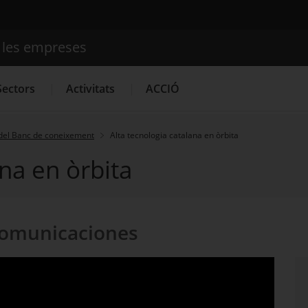
e les empreses
Cercador
Sectors
Activitats
ACCIÓ
del Banc de coneixement
Alta tecnologia catalana en òrbita
ana en òrbita
Serveis d'innovació
Convocatòries d'ajuts obertes
Últim
Comunicaciones