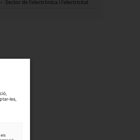
Sector de l'electrònica i l'electricitat
ció,
ptar-les,
 els