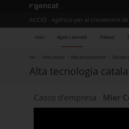
. Obre en una nova finestra.
ACCIÓ - Agència per al creixement d
Inici
Ajuts i serveis
Països
Inici
Ajuts i serveis
Banc de coneixement
Cercador 
Alta tecnologia catal
Serveis d'internacionalització
Casos d'empresa
Mier 