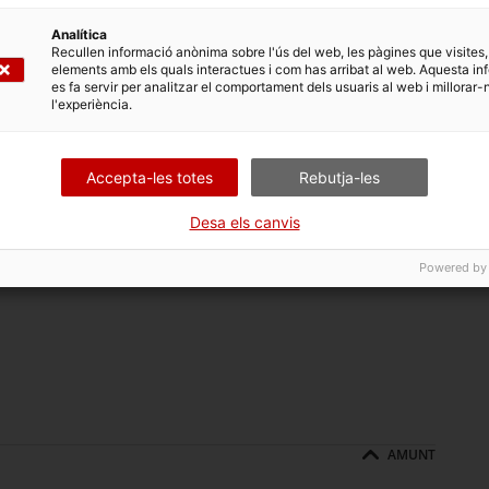
ençar a donar fruits
e distribució. Un
Analítica
de mobles
Kibuk
, així
Recullen informació anònima sobre l'ús del web, les pàgines que visites,
Creixent en la producció de taules de
elements amb els quals interactues i com has arribat al web. Aquesta in
eses del sector.
centre i de menjador pel sector hàbitat
es fa servir per analitzar el comportament dels usuaris al web i millorar-
l'experiència.
 és el mitjà i mitjà-
 demanda en moments
iació de plantilla. S'ha reconvertit la xarxa de comercials
 intenció és cenyir-se al mercat espanyol, l'aparició de
Accepta-les totes
Rebutja-les
ar un futur amb orientació europea.
Desa els canvis
Powered by
AMUNT
AMUNT