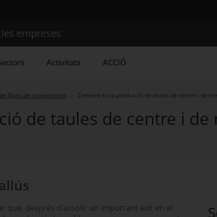
e les empreses
Cercador
Sectors
Activitats
ACCIÓ
del Banc de coneixement
Creixent en la producció de taules de centre i de me
ció de taules de centre i de
Serveis d'innovació
Convocatòries d'ajuts obertes
Últim
allús
r que, després d'assolir un important èxit en el
S