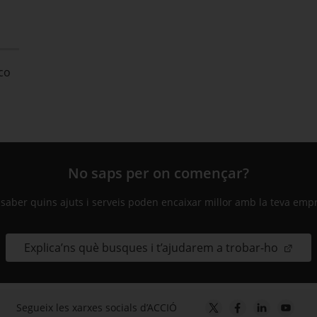
 co
No saps per on començar?
 saber quins ajuts i serveis poden encaixar millor amb la teva emp
Explica’ns què busques i t’ajudarem a trobar-ho
Segueix les xarxes socials d’ACCIÓ