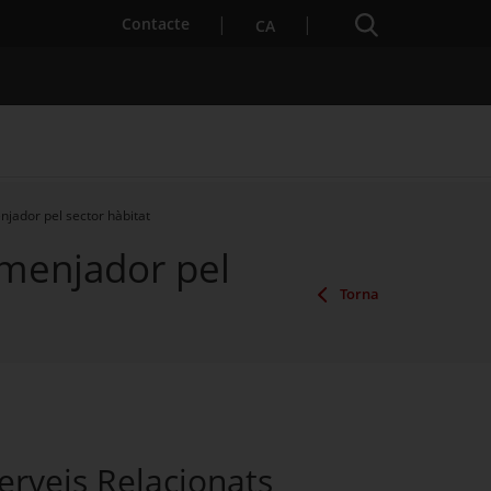
Cercador
. Obre en una nova finestra.
Contacte
CA
njador pel sector hàbitat
 menjador pel
es notícies
Properes activitats
Torna
erveis Relacionats