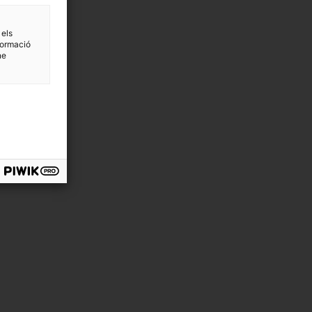
 els
formació
ne