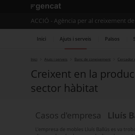
. Obre en una nova finestra.
ACCIÓ - Agència per al creixement d
Inici
Ajuts i serveis
Països
Inici
Ajuts i serveis
Banc de coneixement
Cercador 
Creixent en la produc
Serveis d'internacionalització
sector hàbitat
Casos d'empresa
Lluís B
L'empresa de mobles Lluís Ballús es va troba