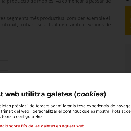
e la producció de mobles, va començar a passar de
altres segments més productius, com per exemple el
amb èxit, trobant-se actualment amb previsions de
sa, des de
ue li va donar
 web utilitza galetes (
cookies
)
importància, cap a la
 taules de menjador.
aletes pròpies i de tercers per millorar la teva experiència de navega
ment per part dels
l trànsit del web i personalitzar el contingut que es mostra. Pots acce
s totes o configurar-les.
ertint 250.000 euros
ació sobre l'ús de les galetes en aquest web.
(dissenyat per Josep