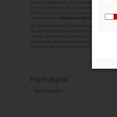
Torell), disponible des de l'estiu de 2009, va com
un cop recorreguts tots els passos de la cadena d
dels èxits ha estat la contractació de la cadena 
com l'acord amb
Muebles la Fábrica
i altres empr
El segment destinatari del producte de Lluís Ballús
alt, que segons el propietari redueix menys la
de crisi. Tant és així que s'està pensant en l'ampl
amb menys agents però més incentius. Tot i que la
clients a França gràcies a Internet podrien marc
Perfil digital
Web Lluís Ballús