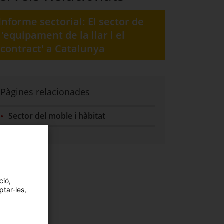
Informe sectorial: El sector de
l'equipament de la llar i el
'contract' a Catalunya
Pàgines relacionades
Sector del moble i hàbitat
ció,
ptar-les,