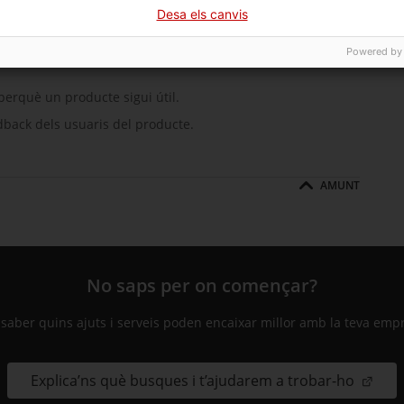
Desa els canvis
Powered by
 perquè un producte sigui útil.
dback
dels usuaris del producte.
AMUNT
No saps per on començar?
 saber quins ajuts i serveis poden encaixar millor amb la teva emp
Explica’ns què busques i t’ajudarem a trobar-ho