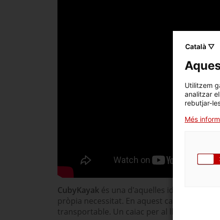
Català ▽
Aquest
Utilitzem g
analitzar e
rebutjar-le
Més inform
CubyKayak
és una d'aquelles idees emprene
pròpia necessitat. En aquest cas, la de disp
transportable. Un caiac per al lleure esport