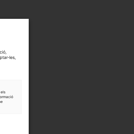
ció,
ptar-les,
 els
formació
ne