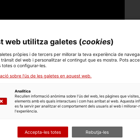
 web utilitza galetes (
cookies
)
aletes pròpies i de tercers per millorar la teva experiència de navega
l trànsit del web i personalitzar el contingut que es mostra. Pots acce
s totes o configurar-les.
ació sobre l'ús de les galetes en aquest web.
Analítica
Recullen informació anònima sobre l'ús del web, les pàgines que visites,
elements amb els quals interactues i com has arribat al web. Aquesta in
es fa servir per analitzar el comportament dels usuaris al web i millorar-
l'experiència.
dores que sorgeixen de l'impuls de cobrir una
osar d'un caiac lleuger, econòmic i sobretot fàcilment
Accepta-les totes
Rebutja-les
iu a l'abast de tothom.