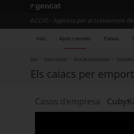
. Obre en una nova finestra.
ACCIÓ - Agència per al creixement d
Inici
Ajuts i serveis
Països
Inici
Ajuts i serveis
Banc de coneixement
Cercador 
Els caiacs per empor
Serveis d'internacionalització
Casos d'empresa
CubyK