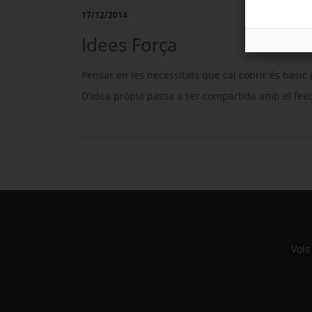
17/12/2014
Idees Força
Pensar en les necessitats que cal cobrir és bàsic
D'idea pròpia passa a ser compartida amb el
fee
Vols