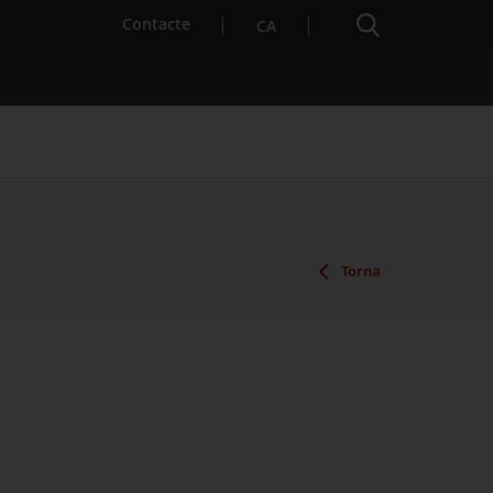
Cercador
. Obre en una nova finestra.
Contacte
CA
es notícies
Properes activitats
Torna