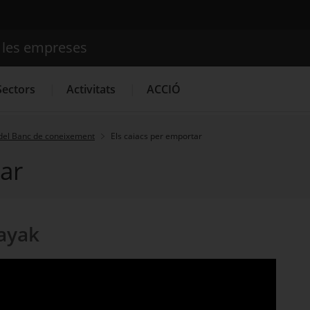
e les empreses
Cercador
Sectors
Activitats
ACCIÓ
del Banc de coneixement
Els caiacs per emportar
tar
Serveis d'innovació
Convocatòries d'ajuts obertes
Últim
ayak