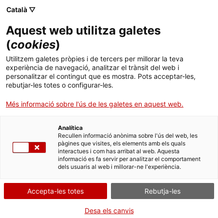
Menú
Cerc
. Open in a new window.
Català ▽
Aquest web utilitza galetes
ACCIÓ - Agència per al creixement de les empreses
ACCIÓ - Agència per al creixement de les empreses
Cercador
(
cookies
)
Inici
La UAB crea una prova que detecta la
Utilitzem galetes pròpies i de tercers per millorar la teva
celiaquia en pocs minuts i de manera senzilla
experiència de navegació, analitzar el trànsit del web i
Ajuts i serveis
personalitzar el contingut que es mostra. Pots acceptar-les,
rebutjar-les totes o configurar-les.
Països
Casos d'empresa
Universitat
Més informació sobre l'ús de les galetes en aquest web.
Autònoma de Barcelona (UAB)
Serveis d'internacionalització
Serveis d'innovació
Sectors
Analítica
Anomenat
Celifast, el biosensor analitza la sang del
Convocatòries d'ajuts obertes
Últimes notícies
Recullen informació anònima sobre l'ús del web, les
Activitats
pacient en 10 minuts
i pot ser utilitzat a la consulta
pàgines que visites, els elements amb els quals
del metge especialista.
interactues i com has arribat al web. Aquesta
Properes activitats
informació es fa servir per analitzar el comportament
ACCIÓ
dels usuaris al web i millorar-ne l'experiència.
SALUT I SERVEIS SANITARIS
27/01/2016
. Open in a new window.
Contacte
Accepta-les totes
Rebutja-les
ca
Desa els canvis