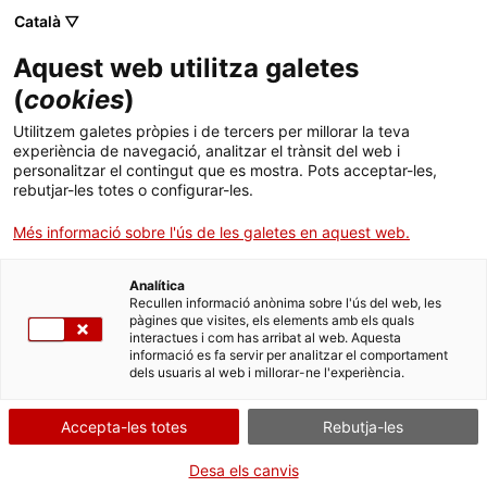
Menú
Cerc
. Obre en una nova finestra.
Català ▽
Aquest web utilitza galetes
ACCIÓ - Agència per al creixement de les empreses
ACCIÓ - Agència per al creixement de les empreses
Cercador
(
cookies
)
Inici
La combinació de la innovació oberta i
Utilitzem galetes pròpies i de tercers per millorar la teva
interna a Biokit
experiència de navegació, analitzar el trànsit del web i
Ajuts i serveis
personalitzar el contingut que es mostra. Pots acceptar-les,
rebutjar-les totes o configurar-les.
Països
Casos d'empresa
Biokit
Més informació sobre l'ús de les galetes en aquest web.
Serveis d'internacionalització
Serveis d'innovació
Sectors
Analítica
Convocatòries d'ajuts obertes
Últimes notícies
Recullen informació anònima sobre l'ús del web, les
Activitats
pàgines que visites, els elements amb els quals
interactues i com has arribat al web. Aquesta
Properes activitats
informació es fa servir per analitzar el comportament
ACCIÓ
dels usuaris al web i millorar-ne l'experiència.
. Obre en una nova finestra.
Contacte
Accepta-les totes
Rebutja-les
ca
Desa els canvis