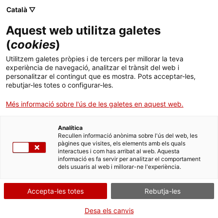
Menú
Cerc
. Obre en una nova finestra.
Català ▽
Aquest web utilitza galetes
ACCIÓ - Agència per al creixement de les empreses
ACCIÓ - Agència per al creixement de les empreses
Cercador
(
cookies
)
Inici
Mantenir viva la flama de la
Utilitzem galetes pròpies i de tercers per millorar la teva
internacionalització
experiència de navegació, analitzar el trànsit del web i
Ajuts i serveis
personalitzar el contingut que es mostra. Pots acceptar-les,
rebutjar-les totes o configurar-les.
Països
Casos d'empresa
Ceres Roura
Més informació sobre l'ús de les galetes en aquest web.
Serveis d'internacionalització
Serveis d'innovació
Sectors
Analítica
Convocatòries d'ajuts obertes
Últimes notícies
Recullen informació anònima sobre l'ús del web, les
Activitats
pàgines que visites, els elements amb els quals
interactues i com has arribat al web. Aquesta
Properes activitats
informació es fa servir per analitzar el comportament
ACCIÓ
dels usuaris al web i millorar-ne l'experiència.
. Obre en una nova finestra.
Contacte
Accepta-les totes
Rebutja-les
ca
Desa els canvis