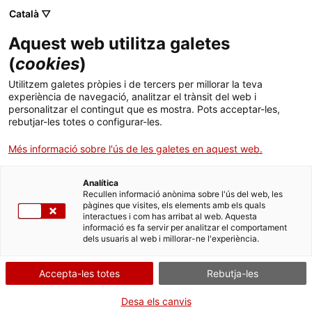
Menú
Cerc
. Open in a new window.
Català ▽
Aquest web utilitza galetes
ACCIÓ - Agència per al creixement de les empreses
ACCIÓ - Agència per al creixement de les empreses
Cercador
(
cookies
)
Inici
Un model de negoci per créixer
Utilitzem galetes pròpies i de tercers per millorar la teva
experiència de navegació, analitzar el trànsit del web i
Ajuts i serveis
personalitzar el contingut que es mostra. Pots acceptar-les,
Casos d'empresa
Germans Boada
rebutjar-les totes o configurar-les.
Països
Germans Boada
es va reinventar. Després d'uns
Més informació sobre l'ús de les galetes en aquest web.
Serveis d'internacionalització
Serveis d'innovació
anys de dificultats, l'empresa va agafar una nova
Sectors
embranzida de la mà d'un equip directiu nou.
Analítica
Convocatòries d'ajuts obertes
Últimes notícies
Recullen informació anònima sobre l'ús del web, les
Activitats
Després d'un procés de redefinició del model de
pàgines que visites, els elements amb els quals
interactues i com has arribat al web. Aquesta
negoci, amb l'ajut d'un expert en anàlisi estratègica
Properes activitats
informació es fa servir per analitzar el comportament
ACCIÓ
facilitat per ACCIÓ, l'empresa d’eines de tall per a
dels usuaris al web i millorar-ne l'experiència.
instal·ladors de ceràmica va impulsar un nou pla
. Open in a new window.
Contacte
estratègic basat en la
innovació
, la
Accepta-les totes
Rebutja-les
internacionalització
i la
proximitat a l'usuari final
.
ca
Desa els canvis
ACCIÓ ha ajudat
Germans Boada
a revisar el seu