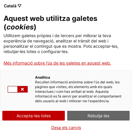
Menú
Cerc
. Obre en una nova finestra.
Català ▽
Aquest web utilitza galetes
ACCIÓ - Agència per al creixement de les empreses
ACCIÓ - Agència per al creixement de les empreses
Cercador
(
cookies
)
Inici
Catàleg de solucions 'smart city' a Catalunya
Utilitzem galetes pròpies i de tercers per millorar la teva
experiència de navegació, analitzar el trànsit del web i
Ajuts i serveis
personalitzar el contingut que es mostra. Pots acceptar-les,
Catàlegs
rebutjar-les totes o configurar-les.
Països
El catàleg recull
solucions smart city
que ja
Més informació sobre l'ús de les galetes en aquest web.
Serveis d'internacionalització
Serveis d'innovació
s'implementen a Catalunya per part d'empreses i
Sectors
centres tecnològics catalans. El document té per
Analítica
Convocatòries d'ajuts obertes
Últimes notícies
objectiu compartir experiències i inspirar ciutats i
Recullen informació anònima sobre l'ús del web, les
Activitats
pàgines que visites, els elements amb els quals
territoris d'arreu del món.
interactues i com has arribat al web. Aquesta
Properes activitats
informació es fa servir per analitzar el comportament
ACCIÓ
SMART CITIES
dels usuaris al web i millorar-ne l'experiència.
22/01/2020
. Obre en una nova finestra.
Contacte
Accepta-les totes
Rebutja-les
Presentacions
ca
Desa els canvis