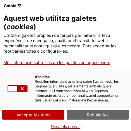
Menú
Cerc
. Obre en una nova finestra.
Català ▽
Aquest web utilitza galetes
ACCIÓ - Agència per al creixement de les empreses
ACCIÓ - Agència per al creixement de les empreses
Cercador
(
cookies
)
Inici
[Infografia] Evolució de les exportacions
Utilitzem galetes pròpies i de tercers per millorar la teva
catalanes 2019
experiència de navegació, analitzar el trànsit del web i
Ajuts i serveis
personalitzar el contingut que es mostra. Pots acceptar-les,
rebutjar-les totes o configurar-les.
Països
Eines de competitivitat
Més informació sobre l'ús de les galetes en aquest web.
Serveis d'internacionalització
Serveis d'innovació
On exporten
més les empreses catalanes? Quins
Sectors
són els
sectors més internacionalitzats
? I el
Brexit
,
Analítica
Convocatòries d'ajuts obertes
Últimes notícies
Recullen informació anònima sobre l'ús del web, les
quin efecte ha tingut sobre les exportacions?
Activitats
pàgines que visites, els elements amb els quals
Repassa la
infografia de les exportacions
i
interactues i com has arribat al web. Aquesta
Properes activitats
descobreix com les vendes catalanes al món han
informació es fa servir per analitzar el comportament
ACCIÓ
dels usuaris al web i millorar-ne l'experiència.
augmentat un 78% en els darrers 10 anys.
. Obre en una nova finestra.
Contacte
03/03/2020
Accepta-les totes
Rebutja-les
ca
Desa els canvis
Descarrega la infografia