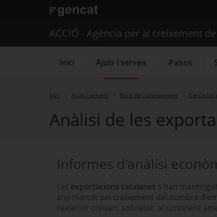
. Obre en una nova finestra.
ACCIÓ - Agència per al creixement d
Inici
Ajuts i serveis
Països
Inici
Ajuts i serveis
Banc de coneixement
Cercador 
Anàlisi de les export
Serveis d'internacionalització
Informes d'anàlisi econò
Les
exportacions catalanes
s'han mantingut 
any marcat pel creixement del nombre d'em
l'exterior creixen, sobretot, al continent am