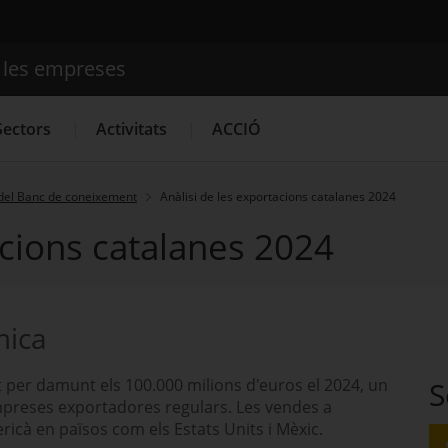
e les empreses
Cercador
Sectors
Activitats
ACCIÓ
del Banc de coneixement
Anàlisi de les exportacions catalanes 2024
acions catalanes 2024
Serveis d'innovació
Convocatòries d'ajuts obertes
Últim
mica
per damunt els 100.000 milions d'euros el 2024, un
S
preses exportadores regulars. Les vendes a
ericà en països com els Estats Units i Mèxic.