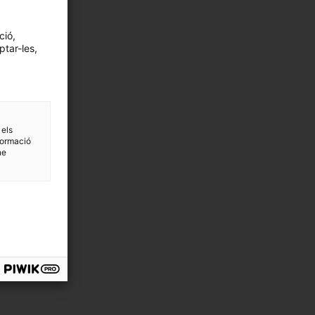
ció,
ptar-les,
 els
formació
ne