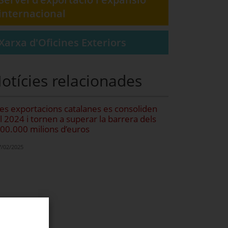
internacional
Xarxa d'Oficines Exteriors
otícies relacionades
es exportacions catalanes es consoliden
l 2024 i tornen a superar la barrera dels
00.000 milions d’euros
7/02/2025