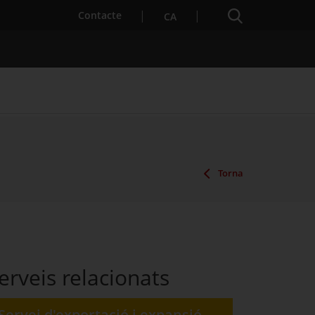
Cercador
. Obre en una nova finestra.
Contacte
CA
es notícies
Properes activitats
Torna
erveis relacionats
Servei d'exportació i expansió