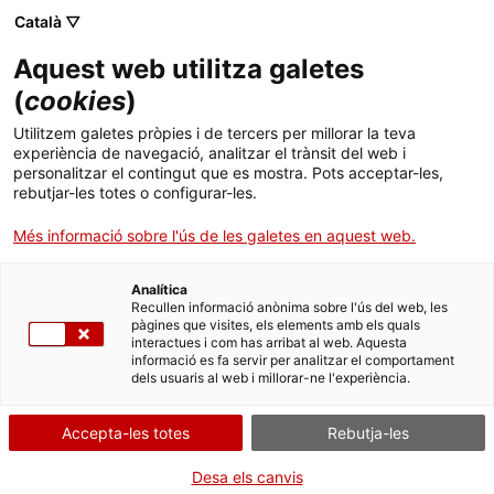
Menú
Cerc
. Obre en una nova finestra.
Català ▽
Aquest web utilitza galetes
ACCIÓ - Agència per al creixement de les empreses
ACCIÓ - Agència per al creixement de les empreses
Cercador
(
cookies
)
Inici
Baròmetre de la Innovació a Catalunya 2017
Utilitzem galetes pròpies i de tercers per millorar la teva
experiència de navegació, analitzar el trànsit del web i
Ajuts i serveis
personalitzar el contingut que es mostra. Pots acceptar-les,
Informes d'anàlisi econòmica
rebutjar-les totes o configurar-les.
Països
L’estudi avalua l'
estat de la innovació a Catalunya
Més informació sobre l'ús de les galetes en aquest web.
Serveis d'internacionalització
Serveis d'innovació
tenint en compte els nous enfocaments cap a un
Sectors
major pes dels actius intangibles i amb informació
Analítica
Convocatòries d'ajuts obertes
Últimes notícies
directa sobre el
procés d’innovació
de les
Recullen informació anònima sobre l'ús del web, les
Activitats
pàgines que visites, els elements amb els quals
empreses catalanes.
interactues i com has arribat al web. Aquesta
Properes activitats
informació es fa servir per analitzar el comportament
ACCIÓ
04/07/2018
dels usuaris al web i millorar-ne l'experiència.
. Obre en una nova finestra.
Contacte
Presentacions
Accepta-les totes
Rebutja-les
Descarrega't el material
ca
Desa els canvis