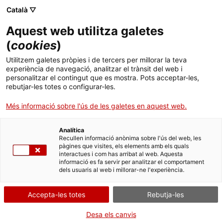
Menú
Cerc
. Obre en una nova finestra.
Català ▽
Aquest web utilitza galetes
ACCIÓ - Agència per al creixement de les empreses
ACCIÓ - Agència per al creixement de les empreses
Cercador
(
cookies
)
Inici
Directori de filials estrangeres a Catalunya
Utilitzem galetes pròpies i de tercers per millorar la teva
2023
experiència de navegació, analitzar el trànsit del web i
Ajuts i serveis
personalitzar el contingut que es mostra. Pots acceptar-les,
rebutjar-les totes o configurar-les.
Països
Informes d'anàlisi empresarial
Més informació sobre l'ús de les galetes en aquest web.
Serveis d'internacionalització
Serveis d'innovació
El 2023 a Catalunya hi ha
9.255 empreses
Sectors
estrangeres
, una xifra rècord que suposa un 62%
Analítica
Convocatòries d'ajuts obertes
Últimes notícies
Recullen informació anònima sobre l'ús del web, les
més que fa 10 anys. Aquestes empreses
Activitats
pàgines que visites, els elements amb els quals
representen un 19,5% del total d’ocupació a
interactues i com has arribat al web. Aquesta
Properes activitats
Catalunya i provenen de països com els
Estats
informació es fa servir per analitzar el comportament
ACCIÓ
dels usuaris al web i millorar-ne l'experiència.
Units
,
França
i
Alemanya
.
. Obre en una nova finestra.
Contacte
15/11/2023
Accepta-les totes
Rebutja-les
ca
Desa els canvis
Passeu 23, Catalonia, your home for business &