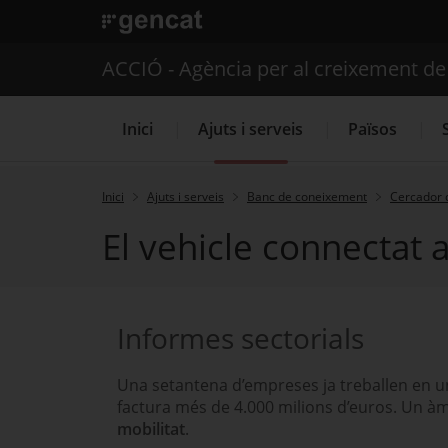
. Obre en una nova finestra.
ACCIÓ - Agència per al creixement d
Inici
Ajuts i serveis
Països
Inici
Ajuts i serveis
Banc de coneixement
Cercador 
El vehicle connectat 
Serveis d'internacionalització
Informes sectorials
Una setantena d’empreses ja treballen en u
factura més de 4.000 milions d’euros. Un àmb
mobilitat
.