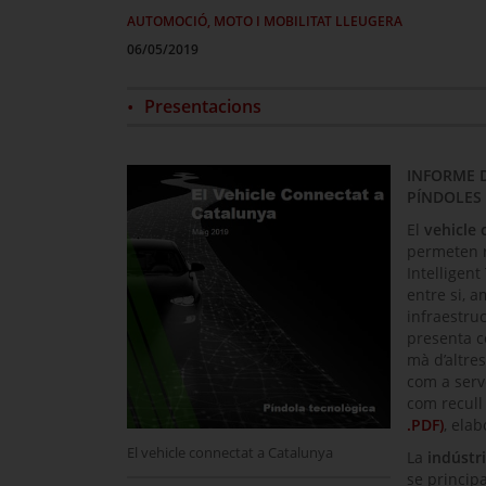
AUTOMOCIÓ, MOTO I MOBILITAT LLEUGERA
06/05/2019
Presentacions
INFORME D
PÍNDOLES 
El
vehicle
permeten r
Intelligen
entre si, a
infraestruc
presenta c
mà d’altres
com a serv
com recull
.PDF)
, ela
El vehicle connectat a Catalunya
La
indústr
se principa