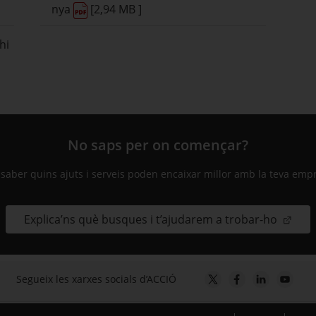
nya
[2,94 MB ]
hi
No saps per on començar?
 saber quins ajuts i serveis poden encaixar millor amb la teva emp
Explica’ns què busques i t’ajudarem a trobar-ho
Segueix les xarxes socials d’ACCIÓ