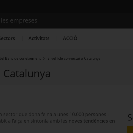
e les empreses
Cercador
Sectors
Activitats
ACCIÓ
del Banc de coneixement
El vehicle connectat a Catalunya
a Catalunya
Serveis d'innovació
Convocatòries d'ajuts obertes
Últim
n sector que dona feina a unes 10.000 persones i
S
it a l’alça en sintonia amb les
noves tendències en