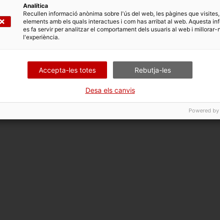
Analítica
Recullen informació anònima sobre l'ús del web, les pàgines que visites,
elements amb els quals interactues i com has arribat al web. Aquesta in
es fa servir per analitzar el comportament dels usuaris al web i millorar-
l'experiència.
Accepta-les totes
Rebutja-les
Desa els canvis
Powered by