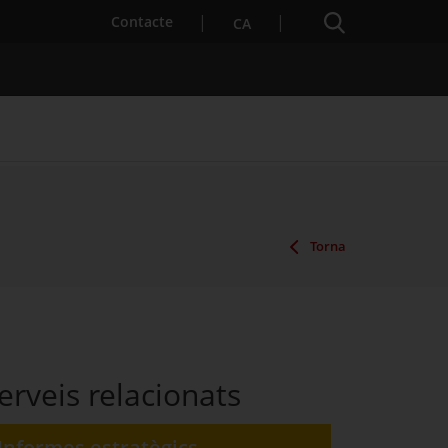
Cercador
. Obre en una nova finestra.
Contacte
CA
es notícies
Properes activitats
Torna
erveis relacionats
Informes estratègics