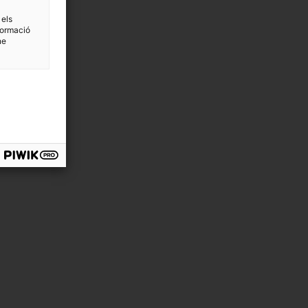
 els
formació
ne