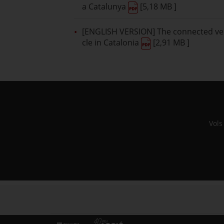
a Catalunya
[5,18 MB ]
[ENGLISH VERSION] The connected ve
cle in Catalonia
[2,91 MB ]
Vols