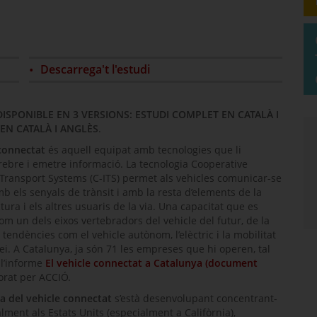
Descarrega't l'estudi
ISPONIBLE EN 3 VERSIONS: ESTUDI COMPLET EN CATALÀ I
EN CATALÀ I ANGLÈS
.
 connectat
és aquell equipat amb tecnologies que li
ebre i emetre informació. La tecnologia
Cooperative
t Transport Systems
(C-ITS) permet als vehicles comunicar-se
mb els senyals de trànsit i amb la resta d’elements de la
tura i els altres usuaris de la via. Una capacitat que es
om un dels eixos vertebradors del vehicle del futur, de la
 tendències com el vehicle autònom, l’elèctric i la mobilitat
ei. A Catalunya, ja són 71 les empreses que hi operen, tal
 l’informe
El vehicle connectat a Catalunya (document
borat per ACCIÓ.
ia del vehicle connectat
s’està desenvolupant concentrant-
lment als Estats Units (especialment a Califòrnia),