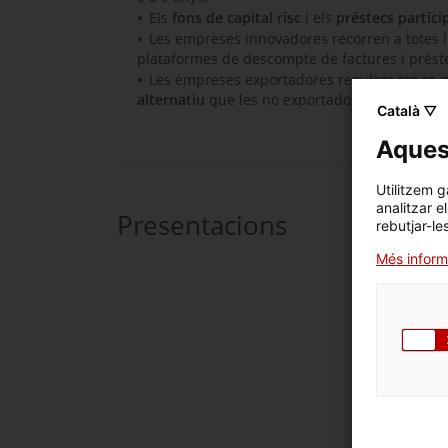
Els
fons de capital risc
i els
préstecs partici
Les empreses innovadores recorren a totes l
plataformes de descompte de factures i préste
Les empreses exportadores regulars tenen m
alternatiu
que les no exportadores, excepte e
Català ▽
Aquest
Utilitzem g
analitzar e
Presentacions
rebutjar-le
Més inform