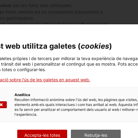
patius
són les fonts més utilitzades.
es fonts, mentre les no innovadores bàsicament a
cs participatius.
és presència en les diferents fonts de
finançament
n les plataformes de descompte de factures.
 web utilitza galetes (
cookies
)
AMUNT
aletes pròpies i de tercers per millorar la teva experiència de navega
l trànsit del web i personalitzar el contingut que es mostra. Pots acce
s totes o configurar-les.
ació sobre l'ús de les galetes en aquest web.
Analítica
Recullen informació anònima sobre l'ús del web, les pàgines que visites,
elements amb els quals interactues i com has arribat al web. Aquesta in
es fa servir per analitzar el comportament dels usuaris al web i millorar-
l'experiència.
Accepta-les totes
Rebutja-les