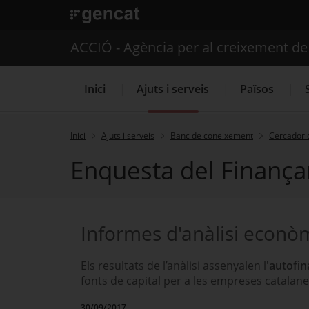
. Obre en una nova finestra.
ACCIÓ - Agència per al creixement d
Inici
Ajuts i serveis
Països
Inici
Ajuts i serveis
Banc de coneixement
Cercador 
Enquesta del Finanç
Serveis d'internacionalització
Informes d'anàlisi econò
Els resultats de l’anàlisi assenyalen l'
autofin
fonts de capital per a les empreses catalane
30/09/2017