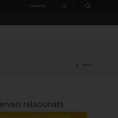
Cercador
. Obre en una nova finestra.
Contacte
CA
es notícies
Properes activitats
Torna
erveis relacionats
Finançament per a startups