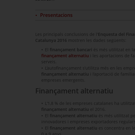
Presentacions
Les principals conclusions de l'
Enquesta del Fin
Catalunya 2016
mostren les dades següents:
El
finançament bancari
és més utilitzat en la
finançament alternatiu
i les aportacions de fa
serveis.
L’autofinançament s’utilitza més en les empr
finançament alternatiu
i l’aportació de familia
empreses emergents.
Finançament alternatiu
L‘1,8 % de les empreses catalanes ha utilitza
finançament alternatiu
el 2016.
El
finançament alternatiu
és més utilitzat p
innovadores i empreses exportadores regulars
El
finançament alternatiu
es concentra en l
0 a 9 anys.