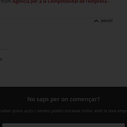
from
Agència per a la Competitivitat de l'empresa -
AMUNT
l
a
No saps per on començar?
 saber quins ajuts i serveis poden encaixar millor amb la teva emp