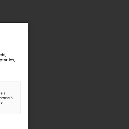
ció,
ptar-les,
 els
formació
ne