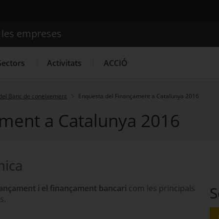
e les empreses
Cercador
Sectors
Activitats
ACCIÓ
del Banc de coneixement
Enquesta del Finançament a Catalunya 2016
ament a Catalunya 2016
Serveis d'innovació
Convocatòries d'ajuts obertes
Últim
mica
ançament i el finançament bancari
com les principals
S
s.