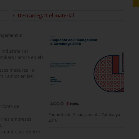
Descarrega't el material
ançament a
 indústria i el
miliars i amics en els
eses madures i el
rs i amics en les
t fonts de
Enquesta del Finançament a Catalunya
er les empreses
2016
.
es empreses d’entre