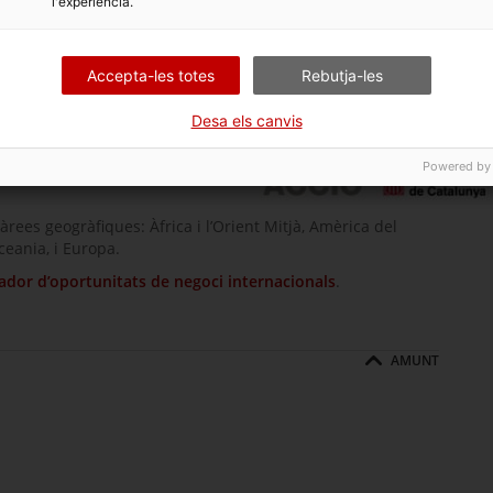
l'experiència.
Accepta-les totes
Rebutja-les
Desa els canvis
Powered by
àrees geogràfiques: Àfrica i l’Orient Mitjà, Amèrica del
ceania, i Europa.
dor d’oportunitats de negoci internacionals
.
AMUNT