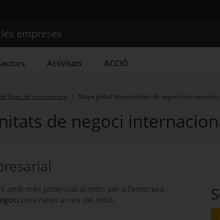
e les empreses
Cercador
Sectors
Activitats
ACCIÓ
del Banc de coneixement
Mapa global d’oportunitats de negoci internacionals
itats de negoci internacion
Serveis d'innovació
Convocatòries d'ajuts obertes
Últim
resarial
ors amb més potencial al món per a l’empresa
S
egoci
concretes arreu del món.