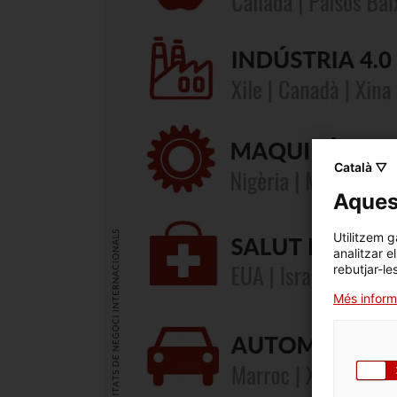
Català ▽
Aquest
Utilitzem g
analitzar e
rebutjar-le
Més inform