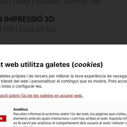
 web utilitza galetes (
cookies
)
aletes pròpies i de tercers per millorar la teva experiència de navega
l trànsit del web i personalitzar el contingut que es mostra. Pots acce
s totes o configurar-les.
ació sobre l'ús de les galetes en aquest web.
Analítica
Recullen informació anònima sobre l'ús del web, les pàgines que visites,
elements amb els quals interactues i com has arribat al web. Aquesta in
es fa servir per analitzar el comportament dels usuaris al web i millorar-