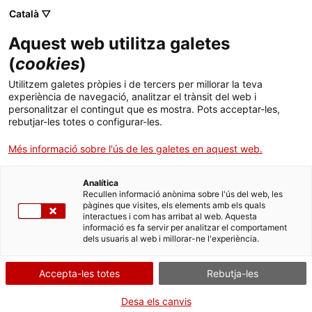
Menú
Cerc
. Obre en una nova finestra.
Català ▽
Aquest web utilitza galetes
ACCIÓ - Agència per al creixement de les empreses
ACCIÓ - Agència per al creixement de les empreses
Cercador
(
cookies
)
Inici
Posar llum al creixement de les startups
Utilitzem galetes pròpies i de tercers per millorar la teva
experiència de navegació, analitzar el trànsit del web i
Ajuts i serveis
personalitzar el contingut que es mostra. Pots acceptar-les,
Idees d'experts
Carlota Pi
rebutjar-les totes o configurar-les.
Països
Més informació sobre l'ús de les galetes en aquest web.
Serveis d'internacionalització
Serveis d'innovació
Sectors
Analítica
Convocatòries d'ajuts obertes
Últimes notícies
Recullen informació anònima sobre l'ús del web, les
Activitats
pàgines que visites, els elements amb els quals
interactues i com has arribat al web. Aquesta
Properes activitats
informació es fa servir per analitzar el comportament
ACCIÓ
dels usuaris al web i millorar-ne l'experiència.
. Obre en una nova finestra.
Contacte
Accepta-les totes
Rebutja-les
ca
Desa els canvis