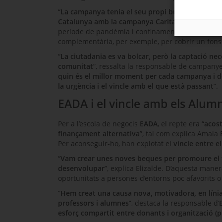
“
La campanya tenia el seu propi butlletí: Càritas
Catalunya amb la campanya Caritasx3 perquè les 
període de pandèmia i confinament, han estat div
complementària, per exemple, per cobrir un fons
“
La ciutadania es va bolcar, però la captació nec
comunitat
”, ressalta la responsable de campany
quin és el millor moment per cada campanya i dota
la urgència i el vincle amb el que està passant
”.
EADA i el vincle amb els Alumn
Per a l’escola de negocis
EADA
, el repte era “
acost
finançament alternativa
”, tal com explica
Amaia E
Per aconseguir-ho, han explotat el
vincle entre e
“
Vam crear unes noves beques per promoure el t
desenvolupar
”, explica
Elizalde
. D’aquesta maner
oportunitats a persones d’entorns poc afavorits o
“
Hem creat una causa nova, motivadora, en línia
professors i alumnes
”, destaca la responsable d’
esforç compartit entre donants i organització (p