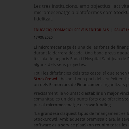
Les tres institucions, amb objectius i activi
micromecenatge a plataformes com
Stock
fidelitzat.
EDUCACIÓ, FORMACIÓ I SERVEIS EDITORIALS
SALUT I 
17/09/2020
El
micromecenatge
és una de les
fonts de finan
durant la darrera dècada. Una bona prova d’aquest
l’escola de negocis Eada i l’Hospital Sant Joan de
alguns dels seus projectes.
Tot i les diferències dels tres casos, sí que tene
StockCrowd
i basant bona part del seu èxit en l’
un dels
Esmorzars de Finançament
organitzats p
Precisament, la voluntat d'
establir un major vinc
comunitat; és un dels punts forts que ofereix
St
per al
micromecenatge
o
crowdfunding
.
“
La grandesa d’aquest tipus de finançament és 
StockCrowd
. Amb aquesta premissa clara, la sev
software
as a service (SaaS) on reunim totes les