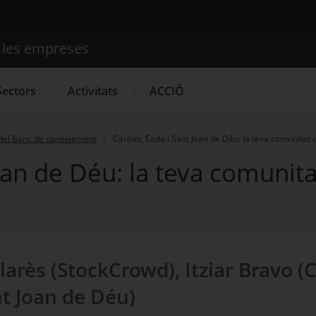
e les empreses
Cercador
Sectors
Activitats
ACCIÓ
del Banc de coneixement
Càritas, Eada i Sant Joan de Déu: la teva comunita
Joan de Déu: la teva comunit
Serveis d'innovació
Convocatòries d'ajuts obertes
Últim
llarès (StockCrowd), Itziar Bravo (
nt Joan de Déu)