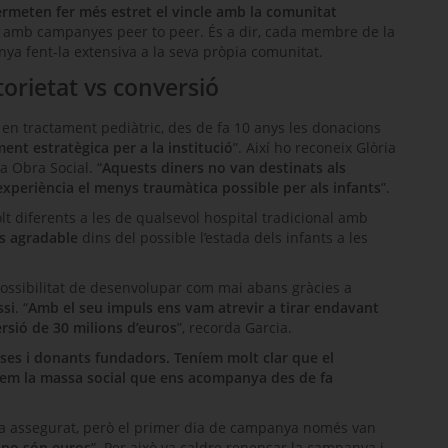
meten fer més estret el vincle amb la comunitat
icia amb campanyes
peer to peer
. És a dir, cada membre de la
nya fent-la extensiva a la seva pròpia comunitat.
orietat vs conversió
 en tractament pediàtric, des de fa 10 anys les donacions
ent estratègica per a la institució
”. Així ho reconeix Glòria
a Obra Social. “
Aquests diners no van destinats als
l’experiència el menys traumàtica possible per als infants
”.
t diferents a les de qualsevol hospital tradicional amb
és agradable
dins del possible l’estada dels infants a les
 possibilitat de desenvolupar com mai abans gràcies a
ssi
. “
Amb el seu impuls ens vam atrevir a tirar endavant
rsió de 30 milions d’euros
”, recorda Garcia.
ses i donants fundadors. Teníem molt clar que el
guem la massa social que ens acompanya des de fa
ava assegurat, però el primer dia de campanya només van
no són euros
”. Per això va caldre repensar la campanya i,