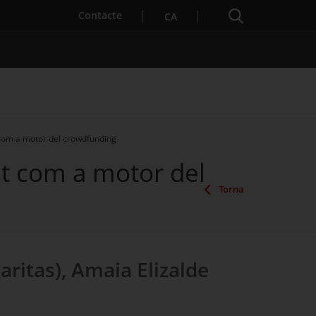
Cercador
. Obre en una nova finestra.
Contacte
CA
t com a motor del crowdfunding
at com a motor del
es notícies
Properes activitats
Torna
Caritas), Amaia Elizalde