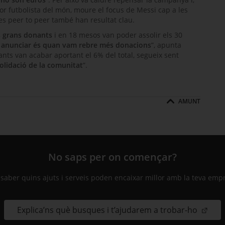
lor futbolista del món, moure el focus de Messi cap a les
yes peer to peer també han resultat clau.
s grans donants
i en 18 mesos van poder assolir els 30
m anunciar és quan vam rebre més donacions
”, apunta
nts van acabar aportant el 6% del total, segueix sent
olidació de la comunitat
”.
AMUNT
No saps per on començar?
 saber quins ajuts i serveis poden encaixar millor amb la teva emp
Explica’ns què busques i t’ajudarem a trobar-ho