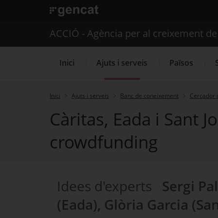
. Obre en una nova finestra.
ACCIÓ - Agència per al creixement d
Inici
Ajuts i serveis
Països
Inici
Ajuts i serveis
Banc de coneixement
Cercador 
Càritas, Eada i Sant 
Serveis d'internacionalització
crowdfunding
Idees d'experts
Sergi Pa
(Eada), Glòria Garcia (Sa