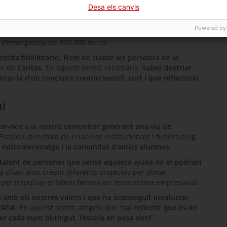
Desa els canvis
 no para. I després ens vam unir tots els Càritas de
necessitats s’han triplicat
”, relata
Itziar Bravo
. En ple
Powered by
erses les iniciatives que han engegat de forma
 d’emergència de 300.000 euros.
essita fidelització. Hem de cuidar les persones de la
es de
Càritas
. En aquest sentit, recomana “
saber destriar
r-la d’un concepte creatiu senzill, curt i que reflecteixi
i
ar-nos a la nostra comunitat generant una via de
lizalde
, directora de relacions institucionals i
fundraising
.
l micromecenatge i la comunitat d’antics alumnes
.
alent de persones que sense aquesta ajuda no el podrien
a s’han anat creant diferents projectes per donar
 per impulsar el talent femení en l’ecosistema empresarial.
 amb els nostres valors i que ha aconseguit involucrar
EADA
. En aquest sentit, afegeix que “
cal reflectir que és un
er cada euro obtingut, l’escola en posa dos)
”.