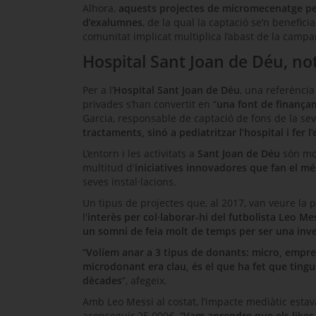
Alhora,
aquests projectes de micromecenatge per
d’exalumnes
, de la qual la captació se’n benef
comunitat implicat multiplica l’abast de la campa
Hospital Sant Joan de Déu, not
Per a l’
Hospital Sant Joan de Déu
, una referència
privades s’han convertit en “
una font de finançam
Garcia, responsable de captació de fons de la sev
tractaments, sinó a pediatritzar l’hospital i fer 
L’entorn i les activitats a
Sant Joan de Déu
són mol
multitud d'
iniciatives innovadores que fan el m
seves instal·lacions.
Un tipus de projectes que, al 2017, van veure la
l'
interès per col·laborar-hi del futbolista Leo Me
un somni de feia molt de temps per ser una inve
“
Volíem anar a 3 tipus de donants: micro, empre
microdonant era clau, és el que ha fet que tin
dècades
”, afegeix.
Amb Leo Messi al costat, l’impacte mediàtic est
aconseguir 25.000€. “
Vam aprendre que els
likes