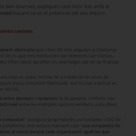
tats ben diverses; expliquen com tenir èxit amb el
Crowd
basant-se en el potencial del seu entorn
SERVEIS SANITARIS
çament alternatiu
que s’han fet més populars a Catalunya
 fet és que tres institucions tan diferents com Càritas,
 Déu n’han sabut aprofitar els avantatges per tal de finançar
n una cosa en comú: ho han fet a través de les eines de
impuls d’una comunitat fidelitzada. Així ho han explicat en
er ACCIÓ.
le entre donants i receptors
, la de generar i enfortir una
ockCrowd
entre les múltiples opcions existents a dia d’avui
la comunitat
”, assegura Sergi Pallarès, co-fundador i CEO de
a plataforma s’estructura realment com “
una companyia de
 eines al núvol perquè cada organització agafi les que