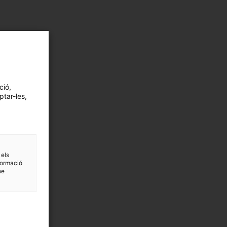
ció,
ptar-les,
 els
formació
ne