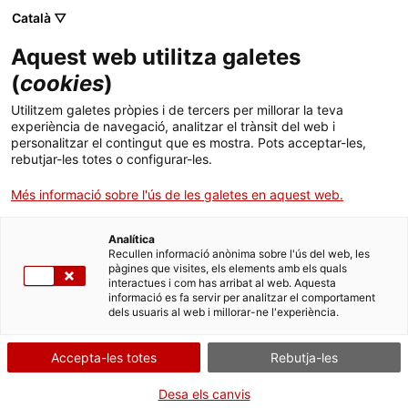
Menú
Cerc
. Obre en una nova finestra.
Català ▽
Aquest web utilitza galetes
ACCIÓ - Agència per al creixement de les empreses
ACCIÓ - Agència per al creixement de les empreses
Cercador
(
cookies
)
Inici
Claus dels inversors per triar projectes
Utilitzem galetes pròpies i de tercers per millorar la teva
experiència de navegació, analitzar el trànsit del web i
Ajuts i serveis
personalitzar el contingut que es mostra. Pots acceptar-les,
Idees d'experts
Inversors privats
rebutjar-les totes o configurar-les.
Països
Més informació sobre l'ús de les galetes en aquest web.
Serveis d'internacionalització
Serveis d'innovació
Sectors
Analítica
Convocatòries d'ajuts obertes
Últimes notícies
Recullen informació anònima sobre l'ús del web, les
Activitats
pàgines que visites, els elements amb els quals
interactues i com has arribat al web. Aquesta
Properes activitats
informació es fa servir per analitzar el comportament
ACCIÓ
dels usuaris al web i millorar-ne l'experiència.
. Obre en una nova finestra.
Contacte
Accepta-les totes
Rebutja-les
ca
Desa els canvis