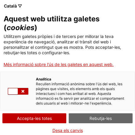
Menú
Cerc
. Obre en una nova finestra.
Català ▽
Aquest web utilitza galetes
ACCIÓ - Agència per al creixement de les empreses
ACCIÓ - Agència per al creixement de les empreses
Cercador
(
cookies
)
Inici
Com es financen les cooperatives
Utilitzem galetes pròpies i de tercers per millorar la teva
experiència de navegació, analitzar el trànsit del web i
Ajuts i serveis
personalitzar el contingut que es mostra. Pots acceptar-les,
Idees d'experts
Miquel Àngel Oliva
rebutjar-les totes o configurar-les.
Països
(Abacus), Carles de Ahumada
Més informació sobre l'ús de les galetes en aquest web.
(L'Olivera), Eva Polío (Femmefleur)
Serveis d'internacionalització
Serveis d'innovació
Sectors
Analítica
Convocatòries d'ajuts obertes
Últimes notícies
Recullen informació anònima sobre l'ús del web, les
Activitats
pàgines que visites, els elements amb els quals
interactues i com has arribat al web. Aquesta
Properes activitats
informació es fa servir per analitzar el comportament
ACCIÓ
dels usuaris al web i millorar-ne l'experiència.
. Obre en una nova finestra.
Contacte
Accepta-les totes
Rebutja-les
ca
Desa els canvis