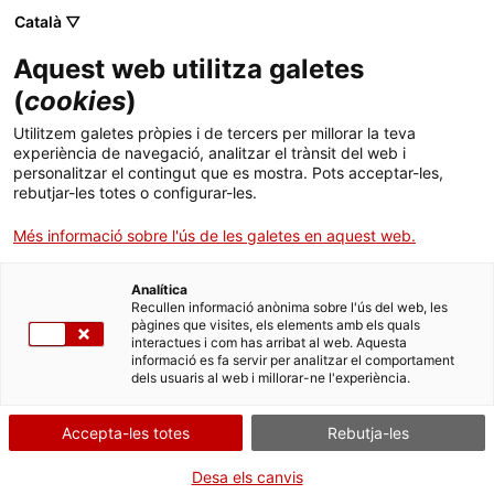
Menú
Cerc
. Obre en una nova finestra.
Català ▽
Aquest web utilitza galetes
ACCIÓ - Agència per al creixement de les empreses
ACCIÓ - Agència per al creixement de les empreses
Cercador
(
cookies
)
Inici
Els nous aranzels als EUA: com afecten a les
Utilitzem galetes pròpies i de tercers per millorar la teva
empreses catalanes?
experiència de navegació, analitzar el trànsit del web i
Ajuts i serveis
personalitzar el contingut que es mostra. Pots acceptar-les,
rebutjar-les totes o configurar-les.
Països
Idees d'experts
Cristina Serradell,
Més informació sobre l'ús de les galetes en aquest web.
directora d'Internacionalització
Serveis d'internacionalització
Serveis d'innovació
Sectors
d'ACCIÓ
Analítica
Convocatòries d'ajuts obertes
Últimes notícies
Recullen informació anònima sobre l'ús del web, les
Activitats
pàgines que visites, els elements amb els quals
interactues i com has arribat al web. Aquesta
Properes activitats
informació es fa servir per analitzar el comportament
ACCIÓ
dels usuaris al web i millorar-ne l'experiència.
. Obre en una nova finestra.
Contacte
Accepta-les totes
Rebutja-les
ca
Desa els canvis