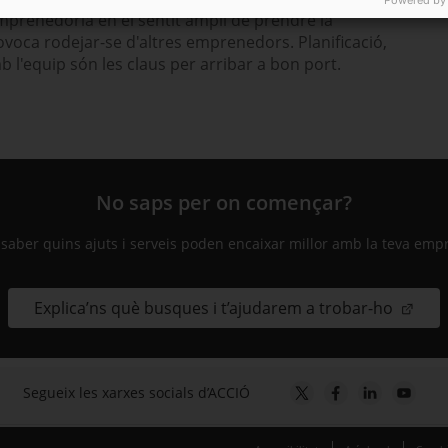
emprenedoria en el sentit ampli de prendre la
rovoca rodejar-se d'altres emprenedors. Planificació,
 l'equip són les claus per arribar a bon port.
No saps per on començar?
 saber quins ajuts i serveis poden encaixar millor amb la teva emp
Explica’ns què busques i t’ajudarem a trobar-ho
Segueix les xarxes socials d’ACCIÓ