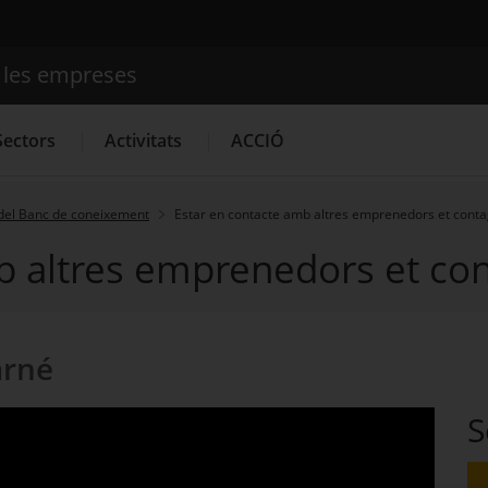
e les empreses
Cercador
Sectors
Activitats
ACCIÓ
del Banc de coneixement
Estar en contacte amb altres emprenedors et conta
b altres emprenedors et con
Serveis d'innovació
Convocatòries d'ajuts obertes
Últim
arné
S