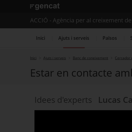
. Obre en una nova finestra.
ACCIÓ - Agència per al creixement d
Inici
Ajuts i serveis
Països
Inici
Ajuts i serveis
Banc de coneixement
Cercador 
Estar en contacte am
Serveis d'internacionalització
Idees d'experts
Lucas C