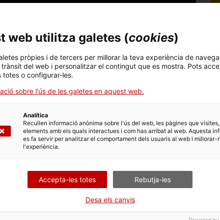
 web utilitza galetes (
cookies
)
aletes pròpies i de tercers per millorar la teva experiència de navega
l trànsit del web i personalitzar el contingut que es mostra. Pots acce
s totes o configurar-les.
ació sobre l'ús de les galetes en aquest web.
Analítica
Recullen informació anònima sobre l'ús del web, les pàgines que visites,
elements amb els quals interactues i com has arribat al web. Aquesta in
es fa servir per analitzar el comportament dels usuaris al web i millorar-
l'experiència.
Accepta-les totes
Rebutja-les
é Manuel Villanueva, van ser els guanyadors del premi
Desa els canvis
s per l'èxit de la seva empresa, sinó per la seva
 la posada en marxa de nous negocis.
Powered by