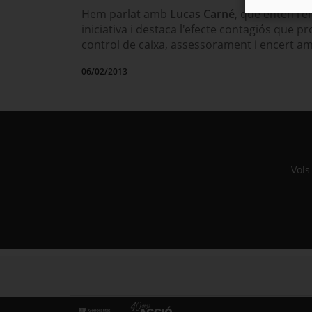
Hem parlat amb
Lucas
Carné
, que entén l'
iniciativa i destaca l'efecte contagiós que p
control de caixa, assessorament i encert amb
06/02/2013
Vols