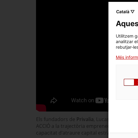
Català ▽
Aquest
Utilitzem g
analitzar e
rebutjar-le
Més inform
Els fundadors de
Privalia
, Lucas Carné i Jos
ACCIÓ a la trajectòria emprenedora, no nomé
capacitat d'atraure capital estranger i per