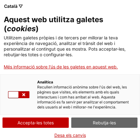
Menú
Cerc
. Obre en una nova finestra.
Català ▽
Aquest web utilitza galetes
ACCIÓ - Agència per al creixement de les empreses
ACCIÓ - Agència per al creixement de les empreses
Cercador
(
cookies
)
Inici
Presentació del Pla Esprint
Utilitzem galetes pròpies i de tercers per millorar la teva
experiència de navegació, analitzar el trànsit del web i
Ajuts i serveis
personalitzar el contingut que es mostra. Pots acceptar-les,
Idees d'experts
Felip Puig
rebutjar-les totes o configurar-les.
Països
Més informació sobre l'ús de les galetes en aquest web.
Serveis d'internacionalització
Serveis d'innovació
Sectors
Analítica
Convocatòries d'ajuts obertes
Últimes notícies
Recullen informació anònima sobre l'ús del web, les
Activitats
pàgines que visites, els elements amb els quals
interactues i com has arribat al web. Aquesta
Properes activitats
informació es fa servir per analitzar el comportament
ACCIÓ
dels usuaris al web i millorar-ne l'experiència.
. Obre en una nova finestra.
Contacte
Accepta-les totes
Rebutja-les
ca
Desa els canvis