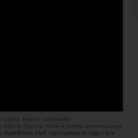
si Cubiñá, director i cofundador
ies mestres d'aquest model econòmic alternatiu basat
la
experiències d'èxit
i
oportunitats de negoci
que