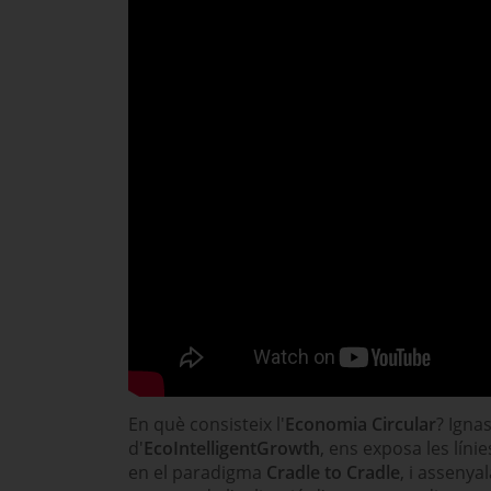
En què consisteix l'
Economia Circular
? Igna
d'
EcoIntelligentGrowth
, ens exposa les lín
en el paradigma
Cradle to Cradle
, i assenya