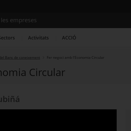
e les empreses
Cercador
Sectors
Activitats
ACCIÓ
del Banc de coneixement
Fer negoci amb l'Economia Circular
nomia Circular
Serveis d'innovació
Convocatòries d'ajuts obertes
Últim
ubiñá