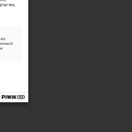
ptar-les,
 els
formació
ne