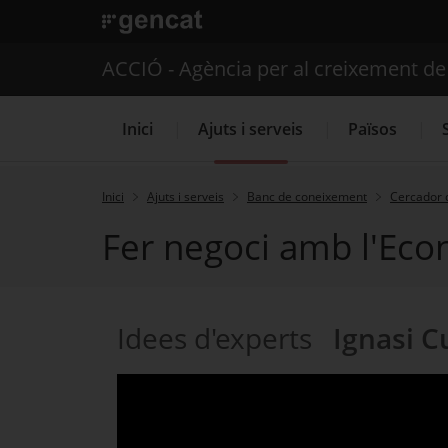
. Obre en una nova finestra.
ACCIÓ - Agència per al creixement d
Inici
Ajuts i serveis
Països
Inici
Ajuts i serveis
Banc de coneixement
Cercador 
Fer negoci amb l'Eco
Serveis d'internacionalització
Idees d'experts
Ignasi C