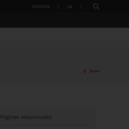
Cercador
. Obre en una nova finestra.
Contacte
CA
es notícies
Properes activitats
Torna
Pàgines relacionades