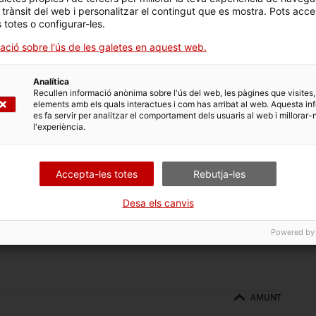
ar els productes i els components, i el seu
packaging
, amb
l trànsit del web i personalitzar el contingut que es mostra. Pots acce
s totes o configurar-les.
, per exemple, el que cal és adoptar una cultura de
ació sobre l'ús de les galetes en aquest web.
dissenyats.
ctual cultura de la propietat, amb un increment d'opcions
Analítica
Recullen informació anònima sobre l'ús del web, les pàgines que visites,
elements amb els quals interactues i com has arribat al web. Aquesta in
r la prosperitat a llarg termini.
es fa servir per analitzar el comportament dels usuaris al web i millorar-
l'experiència.
vitat i col·laboració entre empreses i competidors.
generació de residus; l'ús d'energia de manera eficaç i
r la diversitat de productes i conèixer a fons el rol de
Accepta-les totes
Rebutja-les
Desa els canvis
Powered by
AMUNT