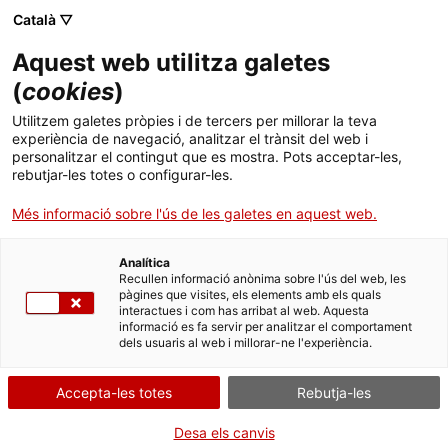
Menú
Cerc
. Obre en una nova finestra.
Català ▽
Aquest web utilitza galetes
ACCIÓ - Agència per al creixement de les empreses
ACCIÓ - Agència per al creixement de les empreses
Cercador
(
cookies
)
Inici
La importància de protegir la tecnologia a la
Utilitzem galetes pròpies i de tercers per millorar la teva
Xina
experiència de navegació, analitzar el trànsit del web i
Ajuts i serveis
personalitzar el contingut que es mostra. Pots acceptar-les,
rebutjar-les totes o configurar-les.
Països
Idees d'experts
Philippe Deltombe,
Més informació sobre l'ús de les galetes en aquest web.
advocat soci d'AGM i col·laborador del
Serveis d'internacionalització
Serveis d'innovació
Sectors
China IPR SME Helpdesk
Analítica
Convocatòries d'ajuts obertes
Últimes notícies
Recullen informació anònima sobre l'ús del web, les
Activitats
pàgines que visites, els elements amb els quals
interactues i com has arribat al web. Aquesta
Properes activitats
informació es fa servir per analitzar el comportament
ACCIÓ
dels usuaris al web i millorar-ne l'experiència.
. Obre en una nova finestra.
Contacte
Accepta-les totes
Rebutja-les
ca
Desa els canvis