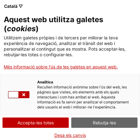
Menú
Cerc
. Obre en una nova finestra.
Català ▽
Aquest web utilitza galetes
ACCIÓ - Agència per al creixement de les empreses
ACCIÓ - Agència per al creixement de les empreses
Cercador
(
cookies
)
Inici
Les claus del Venture Debt
Utilitzem galetes pròpies i de tercers per millorar la teva
experiència de navegació, analitzar el trànsit del web i
Ajuts i serveis
personalitzar el contingut que es mostra. Pots acceptar-les,
Idees d'experts
Carlos Conti
rebutjar-les totes o configurar-les.
Països
Més informació sobre l'ús de les galetes en aquest web.
Serveis d'internacionalització
Serveis d'innovació
Sectors
Analítica
Convocatòries d'ajuts obertes
Últimes notícies
Recullen informació anònima sobre l'ús del web, les
Activitats
pàgines que visites, els elements amb els quals
interactues i com has arribat al web. Aquesta
Properes activitats
informació es fa servir per analitzar el comportament
ACCIÓ
dels usuaris al web i millorar-ne l'experiència.
. Obre en una nova finestra.
Contacte
Accepta-les totes
Rebutja-les
ca
Desa els canvis