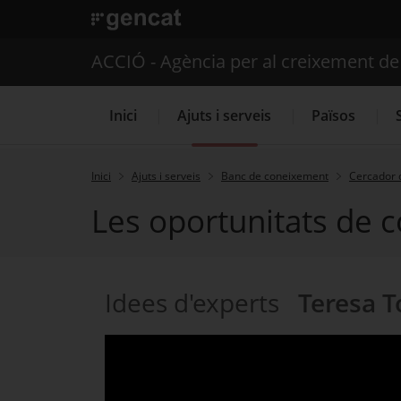
. Obre en una nova finestra.
ACCIÓ - Agència per al creixement d
Inici
Ajuts i serveis
Països
Inici
Ajuts i serveis
Banc de coneixement
Cercador 
Les oportunitats de c
Serveis d'internacionalització
Idees d'experts
Teresa T