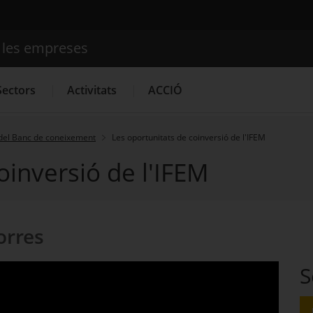
e les empreses
Cercador
Sectors
Activitats
ACCIÓ
del Banc de coneixement
Les oportunitats de coinversió de l'IFEM
oinversió de l'IFEM
Serveis d'innovació
Convocatòries d'ajuts obertes
Últim
orres
S