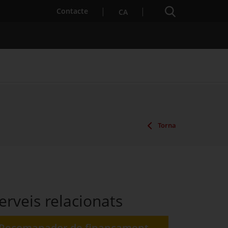
Cercador
. Obre en una nova finestra.
Contacte
CA
es notícies
Properes activitats
Torna
erveis relacionats
Recomanador de finançament