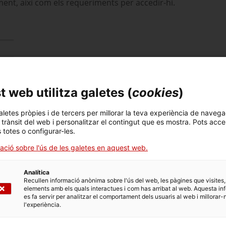
ment, així com els requeriments per accedir-hi.
 web utilitza galetes (
cookies
)
 privats pertanyin a alguna xarxa reconeguda per l'
IFEM
.
200.000 euros.
aletes pròpies i de tercers per millorar la teva experiència de navega
l trànsit del web i personalitzar el contingut que es mostra. Pots acce
s requeriments no repartir dividends fins que no s'hagi
s totes o configurar-les.
ació sobre l'ús de les galetes en aquest web.
Analítica
Recullen informació anònima sobre l'ús del web, les pàgines que visites,
elements amb els quals interactues i com has arribat al web. Aquesta in
es fa servir per analitzar el comportament dels usuaris al web i millorar-
l'experiència.
AMUNT