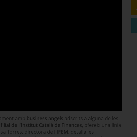
nçament amb
business angels
adscrits a alguna de les
,
filial de l'Institut Català de Finances
, ofereix una línia
sa Torres, directora de l'
IFEM
, detalla les