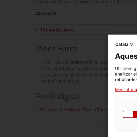
característiques d'aquestes vies de finança
22/05/2013
Presentacions
Català ▽
Idees Força
Aquest
Per rebre la
coinversió
cal que els inversors
Les aportacions poden anar dels 50.000 als 
Utilitzem g
analitzar e
La garantia és el projecte en si, sent un del
rebutjar-le
cancel·lat el deute.
Més inform
Perfil digital
Perfil de Linkedin de Teresa Torres