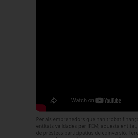
Per als emprenedors que han trobat fina
entitats validades per IFEM; aquesta entitat
de préstecs participatius de coinversió. Tere