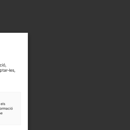
ció,
ptar-les,
 els
formació
ne